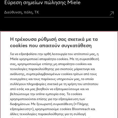
Εύρεση σημείων πώλησης Miele
Miele Experience Centers
Η τρέχουσα ρύθμισή σας σχετικά με τα
Ανακαλύψτε τα Miele Experience Center
cookies που απαιτούν συγκατάθεση
Για να εξασφαλίσει την ορθή λειτουργία του ιστότοπού μας, η
Miele χρησιμοποιεί απαραίτητα cookies. Με τη συγκατάθεσή
Newsletter
σας, χρησιμοποιούμε επίσης μη απαραίτητα cookies και
τεχνολογίες παρακολούθησης για σκοπούς μάρκετινγκ και
ανάλυσης, συμπεριλαμβανομένων cookies τρίτων από τους
συνεργάτες και τους παρόχους υπηρεσιών μας, τα οποία
συλλέγουν πληροφορίες σχετικά με τη χρήση του ιστότοπου
από εσάς και μας βοηθούν να εξατομικεύσουμε και να
βελτιώσουμε την online εμπειρία σας. Τα cookies
χρησιμοποιούνται επίσης για την εξατομίκευση των
διαφημίσεων. Με ξεχωριστή συγκατάθεση («Πλήρης
εξατομίκευση»), χρησιμοποιούμε cookies Bloomreach και
Miele στο Instagram
Miele στο Facebook
Miele στο Youtube
άλλες τεχνολογίες παρακολούθησης για τη συλλογή