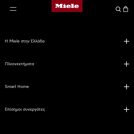
Αρχική σελίδα της Miele
 στο περιεχόμενο
Αναζήτησ
Καλάθ
Η Miele στην Ελλάδα
Πλεονεκτήματα
Smart Home
Επίσημοι συνεργάτες