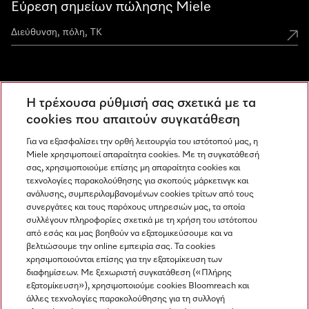
Εύρεση σημείων πώλησης Miele
Miele Experience Centers
Η τρέχουσα ρύθμισή σας σχετικά με τα
Ανακαλύψτε τα Miele Experience Center
cookies που απαιτούν συγκατάθεση
Για να εξασφαλίσει την ορθή λειτουργία του ιστότοπού μας, η
Miele χρησιμοποιεί απαραίτητα cookies. Με τη συγκατάθεσή
Newsletter
σας, χρησιμοποιούμε επίσης μη απαραίτητα cookies και
τεχνολογίες παρακολούθησης για σκοπούς μάρκετινγκ και
ανάλυσης, συμπεριλαμβανομένων cookies τρίτων από τους
συνεργάτες και τους παρόχους υπηρεσιών μας, τα οποία
συλλέγουν πληροφορίες σχετικά με τη χρήση του ιστότοπου
από εσάς και μας βοηθούν να εξατομικεύσουμε και να
βελτιώσουμε την online εμπειρία σας. Τα cookies
χρησιμοποιούνται επίσης για την εξατομίκευση των
διαφημίσεων. Με ξεχωριστή συγκατάθεση («Πλήρης
εξατομίκευση»), χρησιμοποιούμε cookies Bloomreach και
Miele στο Instagram
Miele στο Facebook
Miele στο Youtube
άλλες τεχνολογίες παρακολούθησης για τη συλλογή