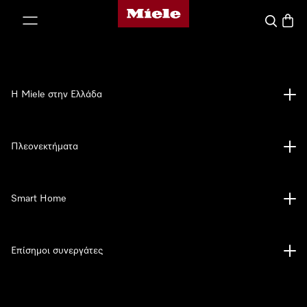
Αρχική σελίδα της Miele
 στο περιεχόμενο
Αναζήτησ
Καλάθ
Η Miele στην Ελλάδα
Πλεονεκτήματα
Smart Home
Επίσημοι συνεργάτες