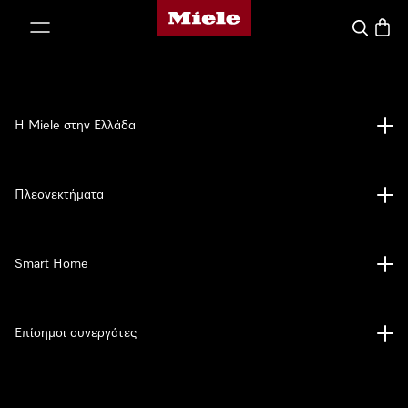
Αρχική σελίδα της Miele
 στο περιεχόμενο
Αναζήτησ
Καλάθ
Η Miele στην Ελλάδα
Πλεονεκτήματα
Smart Home
Επίσημοι συνεργάτες