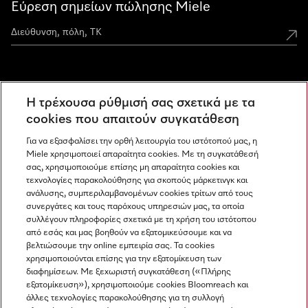
Εύρεση σημείων πώλησης Miele
Miele Experience Centers
Η τρέχουσα ρύθμισή σας σχετικά με τα
Ανακαλύψτε τα Miele Experience Center
cookies που απαιτούν συγκατάθεση
Για να εξασφαλίσει την ορθή λειτουργία του ιστότοπού μας, η
Miele χρησιμοποιεί απαραίτητα cookies. Με τη συγκατάθεσή
Newsletter
σας, χρησιμοποιούμε επίσης μη απαραίτητα cookies και
τεχνολογίες παρακολούθησης για σκοπούς μάρκετινγκ και
ανάλυσης, συμπεριλαμβανομένων cookies τρίτων από τους
συνεργάτες και τους παρόχους υπηρεσιών μας, τα οποία
συλλέγουν πληροφορίες σχετικά με τη χρήση του ιστότοπου
από εσάς και μας βοηθούν να εξατομικεύσουμε και να
βελτιώσουμε την online εμπειρία σας. Τα cookies
χρησιμοποιούνται επίσης για την εξατομίκευση των
διαφημίσεων. Με ξεχωριστή συγκατάθεση («Πλήρης
εξατομίκευση»), χρησιμοποιούμε cookies Bloomreach και
Miele στο Instagram
Miele στο Facebook
Miele στο Youtube
άλλες τεχνολογίες παρακολούθησης για τη συλλογή