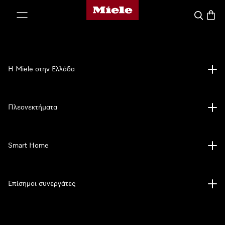
Αρχική σελίδα της Miele
 στο περιεχόμενο
Αναζήτησ
Καλάθ
Η Miele στην Ελλάδα
Πλεονεκτήματα
Smart Home
Επίσημοι συνεργάτες