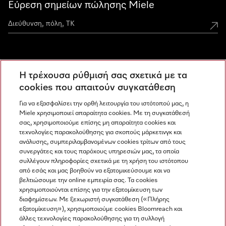
Εύρεση σημείων πώλησης Miele
Miele Experience Centers
Η τρέχουσα ρύθμισή σας σχετικά με τα
Ανακαλύψτε τα Miele Experience Center
cookies που απαιτούν συγκατάθεση
Για να εξασφαλίσει την ορθή λειτουργία του ιστότοπού μας, η
Miele χρησιμοποιεί απαραίτητα cookies. Με τη συγκατάθεσή
Newsletter
σας, χρησιμοποιούμε επίσης μη απαραίτητα cookies και
τεχνολογίες παρακολούθησης για σκοπούς μάρκετινγκ και
ανάλυσης, συμπεριλαμβανομένων cookies τρίτων από τους
συνεργάτες και τους παρόχους υπηρεσιών μας, τα οποία
συλλέγουν πληροφορίες σχετικά με τη χρήση του ιστότοπου
από εσάς και μας βοηθούν να εξατομικεύσουμε και να
βελτιώσουμε την online εμπειρία σας. Τα cookies
χρησιμοποιούνται επίσης για την εξατομίκευση των
διαφημίσεων. Με ξεχωριστή συγκατάθεση («Πλήρης
εξατομίκευση»), χρησιμοποιούμε cookies Bloomreach και
Miele στο Instagram
Miele στο Facebook
Miele στο Youtube
άλλες τεχνολογίες παρακολούθησης για τη συλλογή