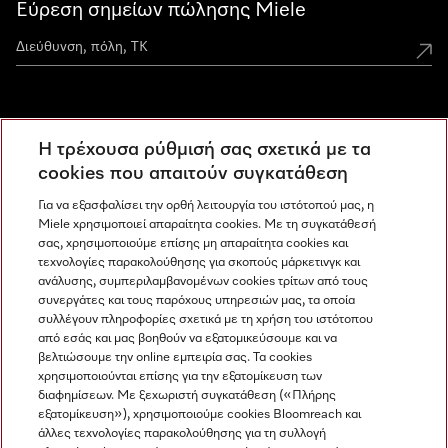
Εύρεση σημείων πώλησης Miele
Miele Experience Centers
Η τρέχουσα ρύθμισή σας σχετικά με τα
Ανακαλύψτε τα Miele Experience Center
cookies που απαιτούν συγκατάθεση
Για να εξασφαλίσει την ορθή λειτουργία του ιστότοπού μας, η
Miele χρησιμοποιεί απαραίτητα cookies. Με τη συγκατάθεσή
Newsletter
σας, χρησιμοποιούμε επίσης μη απαραίτητα cookies και
τεχνολογίες παρακολούθησης για σκοπούς μάρκετινγκ και
ανάλυσης, συμπεριλαμβανομένων cookies τρίτων από τους
συνεργάτες και τους παρόχους υπηρεσιών μας, τα οποία
συλλέγουν πληροφορίες σχετικά με τη χρήση του ιστότοπου
από εσάς και μας βοηθούν να εξατομικεύσουμε και να
βελτιώσουμε την online εμπειρία σας. Τα cookies
χρησιμοποιούνται επίσης για την εξατομίκευση των
διαφημίσεων. Με ξεχωριστή συγκατάθεση («Πλήρης
εξατομίκευση»), χρησιμοποιούμε cookies Bloomreach και
Miele στο Instagram
Miele στο Facebook
Miele στο Youtube
άλλες τεχνολογίες παρακολούθησης για τη συλλογή