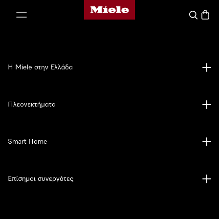
Αρχική σελίδα της Miele
 στο περιεχόμενο
Αναζήτησ
Καλάθ
Η Miele στην Ελλάδα
Πλεονεκτήματα
Smart Home
Επίσημοι συνεργάτες