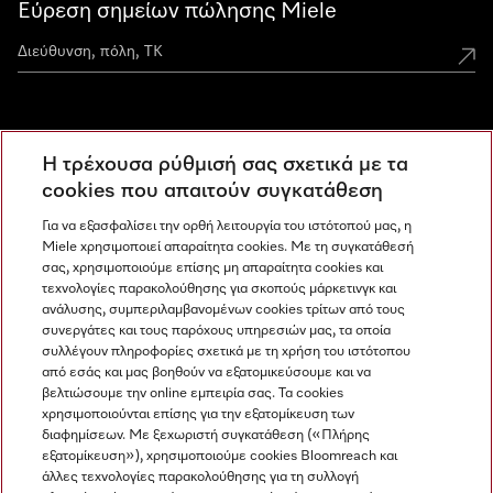
Εύρεση σημείων πώλησης Miele
Miele Experience Centers
Η τρέχουσα ρύθμισή σας σχετικά με τα
Ανακαλύψτε τα Miele Experience Center
cookies που απαιτούν συγκατάθεση
Για να εξασφαλίσει την ορθή λειτουργία του ιστότοπού μας, η
Miele χρησιμοποιεί απαραίτητα cookies. Με τη συγκατάθεσή
Newsletter
σας, χρησιμοποιούμε επίσης μη απαραίτητα cookies και
τεχνολογίες παρακολούθησης για σκοπούς μάρκετινγκ και
ανάλυσης, συμπεριλαμβανομένων cookies τρίτων από τους
συνεργάτες και τους παρόχους υπηρεσιών μας, τα οποία
συλλέγουν πληροφορίες σχετικά με τη χρήση του ιστότοπου
από εσάς και μας βοηθούν να εξατομικεύσουμε και να
βελτιώσουμε την online εμπειρία σας. Τα cookies
χρησιμοποιούνται επίσης για την εξατομίκευση των
διαφημίσεων. Με ξεχωριστή συγκατάθεση («Πλήρης
εξατομίκευση»), χρησιμοποιούμε cookies Bloomreach και
Miele στο Instagram
Miele στο Facebook
Miele στο Youtube
άλλες τεχνολογίες παρακολούθησης για τη συλλογή