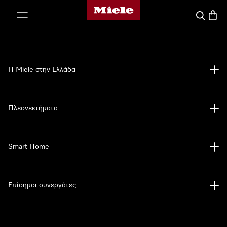
Αρχική σελίδα της Miele
 στο περιεχόμενο
Αναζήτησ
Καλάθ
Η Miele στην Ελλάδα
Πλεονεκτήματα
Smart Home
Επίσημοι συνεργάτες