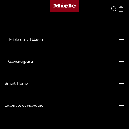
Αρχική σελίδα της Miele
 στο περιεχόμενο
Αναζήτησ
Καλάθ
Η Miele στην Ελλάδα
Πλεονεκτήματα
Smart Home
Επίσημοι συνεργάτες