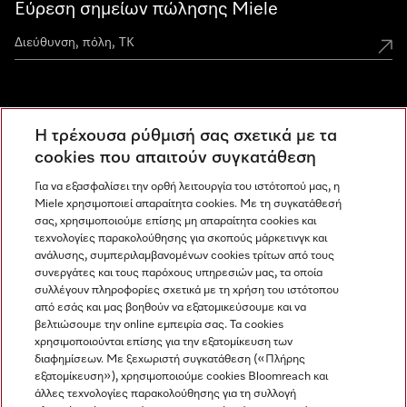
Εύρεση σημείων πώλησης Miele
Miele Experience Centers
Η τρέχουσα ρύθμισή σας σχετικά με τα
Ανακαλύψτε τα Miele Experience Center
cookies που απαιτούν συγκατάθεση
Για να εξασφαλίσει την ορθή λειτουργία του ιστότοπού μας, η
Miele χρησιμοποιεί απαραίτητα cookies. Με τη συγκατάθεσή
Newsletter
σας, χρησιμοποιούμε επίσης μη απαραίτητα cookies και
τεχνολογίες παρακολούθησης για σκοπούς μάρκετινγκ και
ανάλυσης, συμπεριλαμβανομένων cookies τρίτων από τους
συνεργάτες και τους παρόχους υπηρεσιών μας, τα οποία
συλλέγουν πληροφορίες σχετικά με τη χρήση του ιστότοπου
από εσάς και μας βοηθούν να εξατομικεύσουμε και να
βελτιώσουμε την online εμπειρία σας. Τα cookies
χρησιμοποιούνται επίσης για την εξατομίκευση των
διαφημίσεων. Με ξεχωριστή συγκατάθεση («Πλήρης
εξατομίκευση»), χρησιμοποιούμε cookies Bloomreach και
Miele στο Instagram
Miele στο Facebook
Miele στο Youtube
άλλες τεχνολογίες παρακολούθησης για τη συλλογή