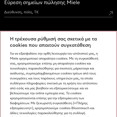
Εύρεση σημείων πώλησης Miele
Miele Experience Centers
Η τρέχουσα ρύθμισή σας σχετικά με τα
Ανακαλύψτε τα Miele Experience Center
cookies που απαιτούν συγκατάθεση
Για να εξασφαλίσει την ορθή λειτουργία του ιστότοπού μας, η
Miele χρησιμοποιεί απαραίτητα cookies. Με τη συγκατάθεσή
Newsletter
σας, χρησιμοποιούμε επίσης μη απαραίτητα cookies και
τεχνολογίες παρακολούθησης για σκοπούς μάρκετινγκ και
ανάλυσης, συμπεριλαμβανομένων cookies τρίτων από τους
συνεργάτες και τους παρόχους υπηρεσιών μας, τα οποία
συλλέγουν πληροφορίες σχετικά με τη χρήση του ιστότοπου
από εσάς και μας βοηθούν να εξατομικεύσουμε και να
βελτιώσουμε την online εμπειρία σας. Τα cookies
χρησιμοποιούνται επίσης για την εξατομίκευση των
διαφημίσεων. Με ξεχωριστή συγκατάθεση («Πλήρης
εξατομίκευση»), χρησιμοποιούμε cookies Bloomreach και
Miele στο Instagram
Miele στο Facebook
Miele στο Youtube
άλλες τεχνολογίες παρακολούθησης για τη συλλογή