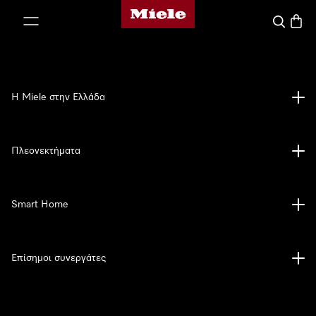
Αρχική σελίδα της Miele
 στο περιεχόμενο
Αναζήτησ
Καλάθ
Η Miele στην Ελλάδα
Πλεονεκτήματα
Smart Home
Επίσημοι συνεργάτες