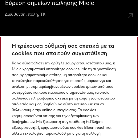
Εύρεση σημείων πώλησης Miele
Miele Experience Centers
Η τρέχουσα ρύθμισή σας σχετικά με τα
Ανακαλύψτε τα Miele Experience Center
cookies που απαιτούν συγκατάθεση
Για να εξασφαλίσει την ορθή λειτουργία του ιστότοπού μας, η
Miele χρησιμοποιεί απαραίτητα cookies. Με τη συγκατάθεσή
Newsletter
σας, χρησιμοποιούμε επίσης μη απαραίτητα cookies και
τεχνολογίες παρακολούθησης για σκοπούς μάρκετινγκ και
ανάλυσης, συμπεριλαμβανομένων cookies τρίτων από τους
συνεργάτες και τους παρόχους υπηρεσιών μας, τα οποία
συλλέγουν πληροφορίες σχετικά με τη χρήση του ιστότοπου
από εσάς και μας βοηθούν να εξατομικεύσουμε και να
βελτιώσουμε την online εμπειρία σας. Τα cookies
χρησιμοποιούνται επίσης για την εξατομίκευση των
διαφημίσεων. Με ξεχωριστή συγκατάθεση («Πλήρης
εξατομίκευση»), χρησιμοποιούμε cookies Bloomreach και
Miele στο Instagram
Miele στο Facebook
Miele στο Youtube
άλλες τεχνολογίες παρακολούθησης για τη συλλογή