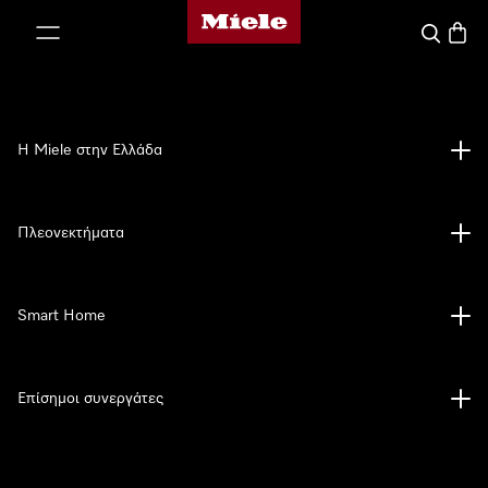
Αρχική σελίδα της Miele
 στο περιεχόμενο
Αναζήτησ
Καλάθ
Η Miele στην Ελλάδα
Πλεονεκτήματα
Smart Home
Επίσημοι συνεργάτες