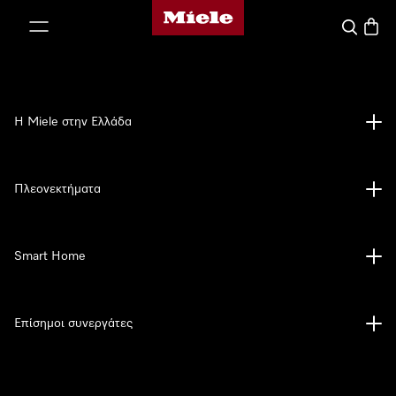
Αρχική σελίδα της Miele
 στο περιεχόμενο
Αναζήτησ
Καλάθ
Η Miele στην Ελλάδα
Πλεονεκτήματα
Smart Home
Επίσημοι συνεργάτες