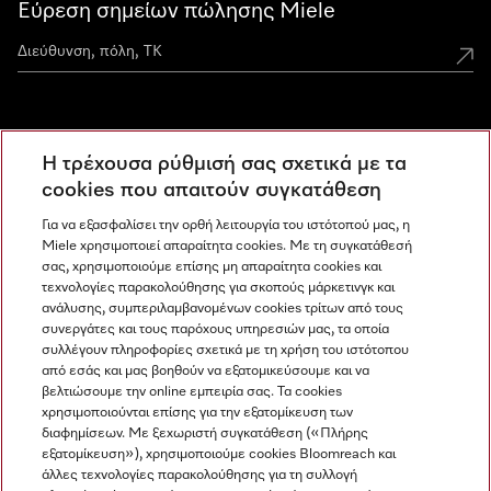
Εύρεση σημείων πώλησης Miele
Miele Experience Centers
Η τρέχουσα ρύθμισή σας σχετικά με τα
Ανακαλύψτε τα Miele Experience Center
cookies που απαιτούν συγκατάθεση
Για να εξασφαλίσει την ορθή λειτουργία του ιστότοπού μας, η
Miele χρησιμοποιεί απαραίτητα cookies. Με τη συγκατάθεσή
Newsletter
σας, χρησιμοποιούμε επίσης μη απαραίτητα cookies και
τεχνολογίες παρακολούθησης για σκοπούς μάρκετινγκ και
ανάλυσης, συμπεριλαμβανομένων cookies τρίτων από τους
συνεργάτες και τους παρόχους υπηρεσιών μας, τα οποία
συλλέγουν πληροφορίες σχετικά με τη χρήση του ιστότοπου
από εσάς και μας βοηθούν να εξατομικεύσουμε και να
βελτιώσουμε την online εμπειρία σας. Τα cookies
χρησιμοποιούνται επίσης για την εξατομίκευση των
διαφημίσεων. Με ξεχωριστή συγκατάθεση («Πλήρης
εξατομίκευση»), χρησιμοποιούμε cookies Bloomreach και
Miele στο Instagram
Miele στο Facebook
Miele στο Youtube
άλλες τεχνολογίες παρακολούθησης για τη συλλογή