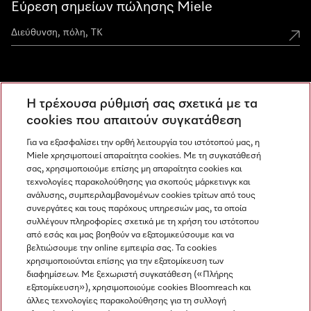
Εύρεση σημείων πώλησης Miele
Miele Experience Centers
Η τρέχουσα ρύθμισή σας σχετικά με τα
Ανακαλύψτε τα Miele Experience Center
cookies που απαιτούν συγκατάθεση
Για να εξασφαλίσει την ορθή λειτουργία του ιστότοπού μας, η
Miele χρησιμοποιεί απαραίτητα cookies. Με τη συγκατάθεσή
Newsletter
σας, χρησιμοποιούμε επίσης μη απαραίτητα cookies και
τεχνολογίες παρακολούθησης για σκοπούς μάρκετινγκ και
ανάλυσης, συμπεριλαμβανομένων cookies τρίτων από τους
συνεργάτες και τους παρόχους υπηρεσιών μας, τα οποία
συλλέγουν πληροφορίες σχετικά με τη χρήση του ιστότοπου
από εσάς και μας βοηθούν να εξατομικεύσουμε και να
βελτιώσουμε την online εμπειρία σας. Τα cookies
χρησιμοποιούνται επίσης για την εξατομίκευση των
διαφημίσεων. Με ξεχωριστή συγκατάθεση («Πλήρης
εξατομίκευση»), χρησιμοποιούμε cookies Bloomreach και
Miele στο Instagram
Miele στο Facebook
Miele στο Youtube
άλλες τεχνολογίες παρακολούθησης για τη συλλογή