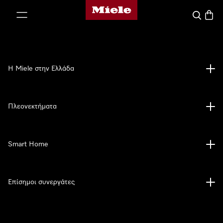
Αρχική σελίδα της Miele
 στο περιεχόμενο
Αναζήτησ
Καλάθ
Η Miele στην Ελλάδα
Πλεονεκτήματα
Smart Home
Επίσημοι συνεργάτες