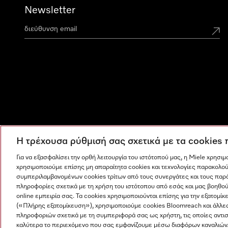
Newsletter
Η τρέχουσα ρύθμισή σας σχετικά με τα cookies
Για να εξασφαλίσει την ορθή λειτουργία του ιστότοπού μας, η Miele χρησι
χρησιμοποιούμε επίσης μη απαραίτητα cookies και τεχνολογίες παρακολού
συμπεριλαμβανομένων cookies τρίτων από τους συνεργάτες και τους παρ
πληροφορίες σχετικά με τη χρήση του ιστότοπου από εσάς και μας βοηθού
online εμπειρία σας. Τα cookies χρησιμοποιούνται επίσης για την εξατο
(«Πλήρης εξατομίκευση»), χρησιμοποιούμε cookies Bloomreach και άλλε
πληροφοριών σχετικά με τη συμπεριφορά σας ως χρήστη, τις οποίες αντι
Η εταιρεία μας
Όροι και Προϋποθέσεις
Προστασία δε
καλύτερα το περιεχόμενο που σας εμφανίζουμε μέσω διαφόρων καναλιών