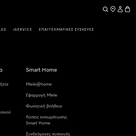
Αναζήτηση
Εύρεση σημε
Ο λογαρι
Καλάθ
LES
SERVICE
ΕΠΑΓΓΕΛΜΑΤΙΚΈΣ ΣΥΣΚΕΥΈΣ
•
α
Smart Home
έξετε
Miele@home
Εφαρμογή Miele
Φωνητική βοήθεια
ονιού
Λύσεις ενσωμάτωσης
Smart Home
Συνδεόμενες συσκευές