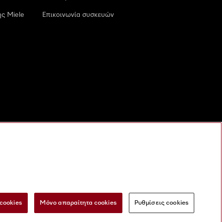
ς Miele
Επικοινωνία συσκευών
cookies
Μόνο απαραίτητα cookies
Ρυθμίσεις cookies
 τις ψηφιακές υπηρεσίες
Φόρμα Υπαναχώρησης