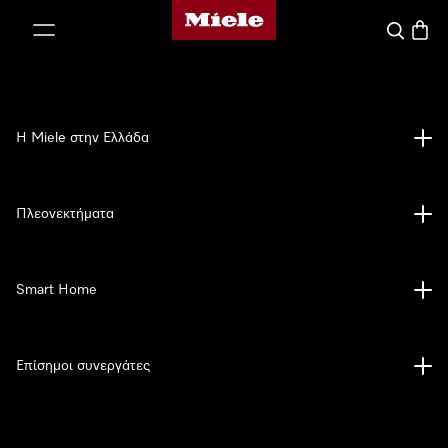
Αρχική σελίδα της Miele
 στο περιεχόμενο
Αναζήτησ
Καλάθ
Η Miele στην Ελλάδα
Πλεονεκτήματα
Smart Home
Επίσημοι συνεργάτες