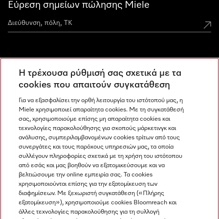
Εύρεση σημείων πώλησης Miele
Miele Experience Centers
Η τρέχουσα ρύθμισή σας σχετικά με τα
Ανακαλύψτε τα Miele Experience Center
cookies που απαιτούν συγκατάθεση
Για να εξασφαλίσει την ορθή λειτουργία του ιστότοπού μας, η
Miele χρησιμοποιεί απαραίτητα cookies. Με τη συγκατάθεσή
Newsletter
σας, χρησιμοποιούμε επίσης μη απαραίτητα cookies και
τεχνολογίες παρακολούθησης για σκοπούς μάρκετινγκ και
ανάλυσης, συμπεριλαμβανομένων cookies τρίτων από τους
συνεργάτες και τους παρόχους υπηρεσιών μας, τα οποία
συλλέγουν πληροφορίες σχετικά με τη χρήση του ιστότοπου
από εσάς και μας βοηθούν να εξατομικεύσουμε και να
βελτιώσουμε την online εμπειρία σας. Τα cookies
χρησιμοποιούνται επίσης για την εξατομίκευση των
διαφημίσεων. Με ξεχωριστή συγκατάθεση («Πλήρης
εξατομίκευση»), χρησιμοποιούμε cookies Bloomreach και
Miele στο Instagram
Miele στο Facebook
Miele στο Youtube
άλλες τεχνολογίες παρακολούθησης για τη συλλογή