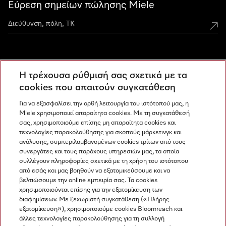
Εύρεση σημείων πώλησης Miele
Miele Experience Centers
Η τρέχουσα ρύθμισή σας σχετικά με τα
Ανακαλύψτε τα Miele Experience Center
cookies που απαιτούν συγκατάθεση
Για να εξασφαλίσει την ορθή λειτουργία του ιστότοπού μας, η
Miele χρησιμοποιεί απαραίτητα cookies. Με τη συγκατάθεσή
Newsletter
σας, χρησιμοποιούμε επίσης μη απαραίτητα cookies και
τεχνολογίες παρακολούθησης για σκοπούς μάρκετινγκ και
ανάλυσης, συμπεριλαμβανομένων cookies τρίτων από τους
συνεργάτες και τους παρόχους υπηρεσιών μας, τα οποία
συλλέγουν πληροφορίες σχετικά με τη χρήση του ιστότοπου
από εσάς και μας βοηθούν να εξατομικεύσουμε και να
βελτιώσουμε την online εμπειρία σας. Τα cookies
χρησιμοποιούνται επίσης για την εξατομίκευση των
διαφημίσεων. Με ξεχωριστή συγκατάθεση («Πλήρης
εξατομίκευση»), χρησιμοποιούμε cookies Bloomreach και
Miele στο Instagram
Miele στο Facebook
Miele στο Youtube
άλλες τεχνολογίες παρακολούθησης για τη συλλογή