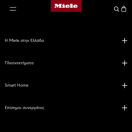
Αρχική σελίδα της Miele
 στο περιεχόμενο
Αναζήτησ
Καλάθ
Η Miele στην Ελλάδα
Πλεονεκτήματα
Smart Home
Επίσημοι συνεργάτες