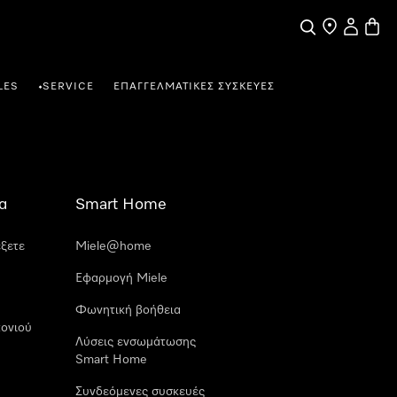
Αναζήτηση
Εύρεση σημε
Ο λογαρι
Καλάθ
LES
SERVICE
ΕΠΑΓΓΕΛΜΑΤΙΚΈΣ ΣΥΣΚΕΥΈΣ
•
α
Smart Home
έξετε
Miele@home
Εφαρμογή Miele
Φωνητική βοήθεια
ονιού
Λύσεις ενσωμάτωσης
Smart Home
Συνδεόμενες συσκευές