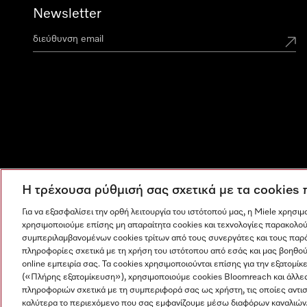
Newsletter
Η τρέχουσα ρύθμισή σας σχετικά με τα cookies
Για να εξασφαλίσει την ορθή λειτουργία του ιστότοπού μας, η Miele χρησι
χρησιμοποιούμε επίσης μη απαραίτητα cookies και τεχνολογίες παρακολού
συμπεριλαμβανομένων cookies τρίτων από τους συνεργάτες και τους παρ
πληροφορίες σχετικά με τη χρήση του ιστότοπου από εσάς και μας βοηθού
online εμπειρία σας. Τα cookies χρησιμοποιούνται επίσης για την εξατο
(«Πλήρης εξατομίκευση»), χρησιμοποιούμε cookies Bloomreach και άλλε
πληροφοριών σχετικά με τη συμπεριφορά σας ως χρήστη, τις οποίες αντι
Η εταιρεία μας
Όροι και Προϋποθέσεις
Προστασία δε
καλύτερα το περιεχόμενο που σας εμφανίζουμε μέσω διαφόρων καναλιών