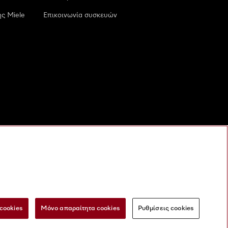
ς Miele
Επικοινωνία συσκευών
cookies
Μόνο απαραίτητα cookies
Ρυθμίσεις cookies
 τις ψηφιακές υπηρεσίες
Φόρμα Υπαναχώρησης