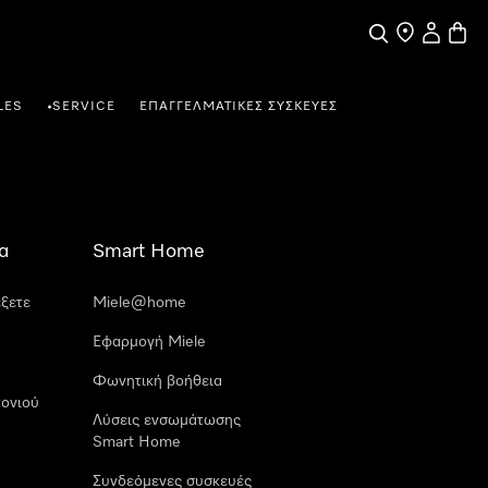
Αναζήτηση
Εύρεση σημε
Ο λογαρι
Καλάθ
LES
SERVICE
ΕΠΑΓΓΕΛΜΑΤΙΚΈΣ ΣΥΣΚΕΥΈΣ
•
α
Smart Home
έξετε
Miele@home
Εφαρμογή Miele
Φωνητική βοήθεια
ονιού
Λύσεις ενσωμάτωσης
Smart Home
Συνδεόμενες συσκευές