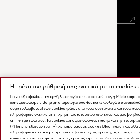
Newsletter
Η τρέχουσα ρύθμισή σας σχετικά με τα cookies
Για να εξασφαλίσει την ορθή λειτουργία του ιστότοπού μας, η Miele χρησι
χρησιμοποιούμε επίσης μη απαραίτητα cookies και τεχνολογίες παρακολού
συμπεριλαμβανομένων cookies τρίτων από τους συνεργάτες και τους παρ
πληροφορίες σχετικά με τη χρήση του ιστότοπου από εσάς και μας βοηθού
online εμπειρία σας. Τα cookies χρησιμοποιούνται επίσης για την εξατο
(«Πλήρης εξατομίκευση»), χρησιμοποιούμε cookies Bloomreach και άλλε
Οι απαντήσεις δημιουργούνται από τεχνητή νοημοσύνη. Ο
πληροφοριών σχετικά με τη συμπεριφορά σας ως χρήστη, τις οποίες αντι
Η εταιρεία μας
Όροι και Προϋποθέσεις
Προστασία δε
βοηθός μας μπορεί να σας βοηθήσει να ανακαλύψετε
καλύτερα το περιεχόμενο που σας εμφανίζουμε μέσω διαφόρων καναλιών