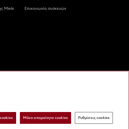
ς Miele
Επικοινωνία συσκευών
cookies
Μόνο απαραίτητα cookies
Ρυθμίσεις cookies
 τις ψηφιακές υπηρεσίες
Φόρμα Υπαναχώρησης