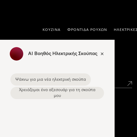
 στο περιεχόμενο
ΚΟΥΖΊΝΑ
ΦΡΟΝΤΊΔΑ ΡΟΎΧΩΝ
ΗΛΕΚΤΡΙΚΈ
AI Βοηθός Ηλεκτρικής Σκούπας
Εύρεση σημείων πώλησης Miele
Ψάχνω για μια νέα ηλεκτρική σκούπα
Χρειάζομαι ένα αξεσουάρ για τη σκούπα
μου
Miele Experience Centers
Ανακαλύψτε τα Miele Experience Center