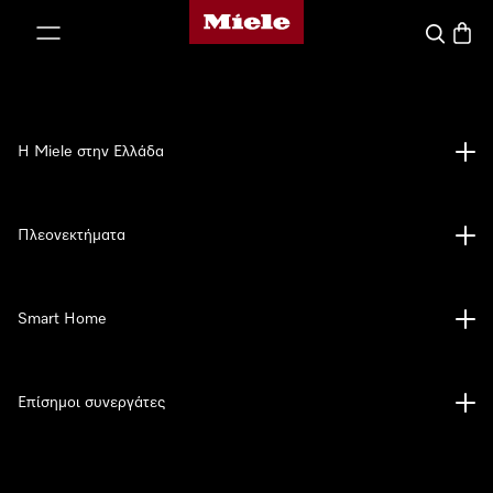
Αρχική σελίδα της Miele
 στο περιεχόμενο
Αναζήτησ
Καλάθ
Η Miele στην Ελλάδα
Πλεονεκτήματα
Smart Home
Επίσημοι συνεργάτες