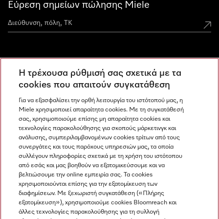
Εύρεση σημείων πώλησης Miele
Miele Experience Centers
Η τρέχουσα ρύθμισή σας σχετικά με τα
Ανακαλύψτε τα Miele Experience Center
cookies που απαιτούν συγκατάθεση
Για να εξασφαλίσει την ορθή λειτουργία του ιστότοπού μας, η
Miele χρησιμοποιεί απαραίτητα cookies. Με τη συγκατάθεσή
Newsletter
σας, χρησιμοποιούμε επίσης μη απαραίτητα cookies και
τεχνολογίες παρακολούθησης για σκοπούς μάρκετινγκ και
ανάλυσης, συμπεριλαμβανομένων cookies τρίτων από τους
συνεργάτες και τους παρόχους υπηρεσιών μας, τα οποία
συλλέγουν πληροφορίες σχετικά με τη χρήση του ιστότοπου
από εσάς και μας βοηθούν να εξατομικεύσουμε και να
βελτιώσουμε την online εμπειρία σας. Τα cookies
χρησιμοποιούνται επίσης για την εξατομίκευση των
διαφημίσεων. Με ξεχωριστή συγκατάθεση («Πλήρης
εξατομίκευση»), χρησιμοποιούμε cookies Bloomreach και
Miele στο Instagram
Miele στο Facebook
Miele στο Youtube
άλλες τεχνολογίες παρακολούθησης για τη συλλογή