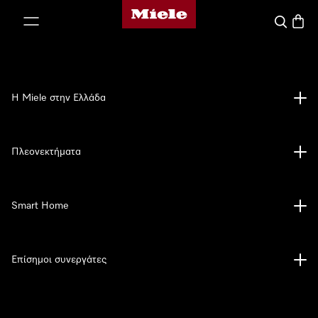
Αρχική σελίδα της Miele
 στο περιεχόμενο
Αναζήτησ
Καλάθ
Η Miele στην Ελλάδα
Πλεονεκτήματα
Smart Home
Επίσημοι συνεργάτες