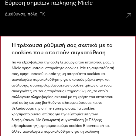
Εύρεση σημείων πώλησης Miele
Miele Experience Centers
Η τρέχουσα ρύθμισή σας σχετικά με τα
Ανακαλύψτε τα Miele Experience Center
cookies που απαιτούν συγκατάθεση
Για να εξασφαλίσει την ορθή λειτουργία του ιστότοπού μας, η
Miele χρησιμοποιεί απαραίτητα cookies. Με τη συγκατάθεσή
Newsletter
σας, χρησιμοποιούμε επίσης μη απαραίτητα cookies και
τεχνολογίες παρακολούθησης για σκοπούς μάρκετινγκ και
ανάλυσης, συμπεριλαμβανομένων cookies τρίτων από τους
συνεργάτες και τους παρόχους υπηρεσιών μας, τα οποία
συλλέγουν πληροφορίες σχετικά με τη χρήση του ιστότοπου
από εσάς και μας βοηθούν να εξατομικεύσουμε και να
βελτιώσουμε την online εμπειρία σας. Τα cookies
χρησιμοποιούνται επίσης για την εξατομίκευση των
διαφημίσεων. Με ξεχωριστή συγκατάθεση («Πλήρης
εξατομίκευση»), χρησιμοποιούμε cookies Bloomreach και
Miele στο Instagram
Miele στο Facebook
Miele στο Youtube
άλλες τεχνολογίες παρακολούθησης για τη συλλογή