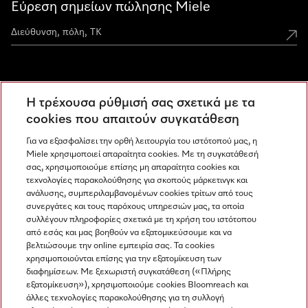
Εύρεση σημείων πώλησης Miele
Miele Experience Centers
Η τρέχουσα ρύθμισή σας σχετικά με τα
Ανακαλύψτε τα Miele Experience Center
cookies που απαιτούν συγκατάθεση
Για να εξασφαλίσει την ορθή λειτουργία του ιστότοπού μας, η
Miele χρησιμοποιεί απαραίτητα cookies. Με τη συγκατάθεσή
Newsletter
σας, χρησιμοποιούμε επίσης μη απαραίτητα cookies και
τεχνολογίες παρακολούθησης για σκοπούς μάρκετινγκ και
ανάλυσης, συμπεριλαμβανομένων cookies τρίτων από τους
συνεργάτες και τους παρόχους υπηρεσιών μας, τα οποία
συλλέγουν πληροφορίες σχετικά με τη χρήση του ιστότοπου
από εσάς και μας βοηθούν να εξατομικεύσουμε και να
βελτιώσουμε την online εμπειρία σας. Τα cookies
χρησιμοποιούνται επίσης για την εξατομίκευση των
διαφημίσεων. Με ξεχωριστή συγκατάθεση («Πλήρης
εξατομίκευση»), χρησιμοποιούμε cookies Bloomreach και
Miele στο Instagram
Miele στο Facebook
Miele στο Youtube
άλλες τεχνολογίες παρακολούθησης για τη συλλογή