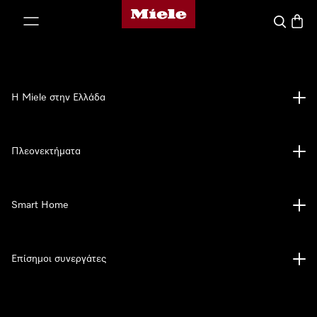
Αρχική σελίδα της Miele
 στο περιεχόμενο
Αναζήτησ
Καλάθ
Η Miele στην Ελλάδα
Πλεονεκτήματα
Smart Home
Επίσημοι συνεργάτες