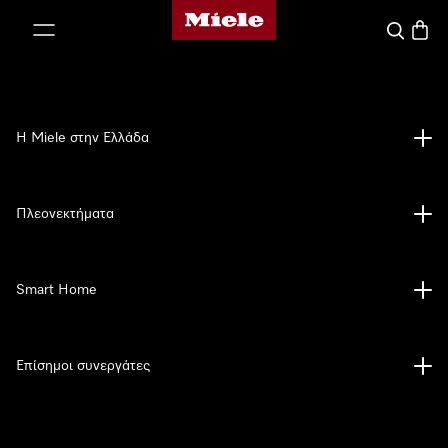
Αρχική σελίδα της Miele
 στο περιεχόμενο
Αναζήτησ
Καλάθ
Η Miele στην Ελλάδα
Πλεονεκτήματα
Smart Home
Επίσημοι συνεργάτες