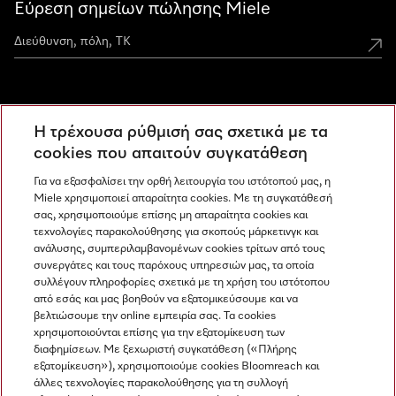
Εύρεση σημείων πώλησης Miele
Miele Experience Centers
Η τρέχουσα ρύθμισή σας σχετικά με τα
Ανακαλύψτε τα Miele Experience Center
cookies που απαιτούν συγκατάθεση
Για να εξασφαλίσει την ορθή λειτουργία του ιστότοπού μας, η
Miele χρησιμοποιεί απαραίτητα cookies. Με τη συγκατάθεσή
Newsletter
σας, χρησιμοποιούμε επίσης μη απαραίτητα cookies και
τεχνολογίες παρακολούθησης για σκοπούς μάρκετινγκ και
ανάλυσης, συμπεριλαμβανομένων cookies τρίτων από τους
συνεργάτες και τους παρόχους υπηρεσιών μας, τα οποία
συλλέγουν πληροφορίες σχετικά με τη χρήση του ιστότοπου
από εσάς και μας βοηθούν να εξατομικεύσουμε και να
βελτιώσουμε την online εμπειρία σας. Τα cookies
χρησιμοποιούνται επίσης για την εξατομίκευση των
διαφημίσεων. Με ξεχωριστή συγκατάθεση («Πλήρης
εξατομίκευση»), χρησιμοποιούμε cookies Bloomreach και
Miele στο Instagram
Miele στο Facebook
Miele στο Youtube
άλλες τεχνολογίες παρακολούθησης για τη συλλογή