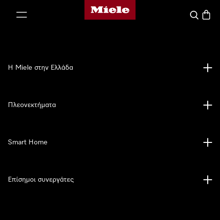
Αρχική σελίδα της Miele
 στο περιεχόμενο
Αναζήτησ
Καλάθ
Η Miele στην Ελλάδα
Πλεονεκτήματα
Smart Home
Επίσημοι συνεργάτες