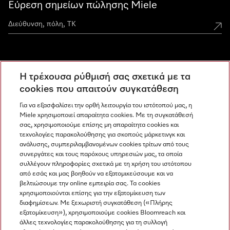
Εύρεση σημείων πώλησης Miele
Miele Experience Centers
Η τρέχουσα ρύθμισή σας σχετικά με τα
Ανακαλύψτε τα Miele Experience Center
cookies που απαιτούν συγκατάθεση
Για να εξασφαλίσει την ορθή λειτουργία του ιστότοπού μας, η
Miele χρησιμοποιεί απαραίτητα cookies. Με τη συγκατάθεσή
Newsletter
σας, χρησιμοποιούμε επίσης μη απαραίτητα cookies και
τεχνολογίες παρακολούθησης για σκοπούς μάρκετινγκ και
ανάλυσης, συμπεριλαμβανομένων cookies τρίτων από τους
συνεργάτες και τους παρόχους υπηρεσιών μας, τα οποία
συλλέγουν πληροφορίες σχετικά με τη χρήση του ιστότοπου
από εσάς και μας βοηθούν να εξατομικεύσουμε και να
βελτιώσουμε την online εμπειρία σας. Τα cookies
χρησιμοποιούνται επίσης για την εξατομίκευση των
διαφημίσεων. Με ξεχωριστή συγκατάθεση («Πλήρης
εξατομίκευση»), χρησιμοποιούμε cookies Bloomreach και
Miele στο Instagram
Miele στο Facebook
Miele στο Youtube
άλλες τεχνολογίες παρακολούθησης για τη συλλογή