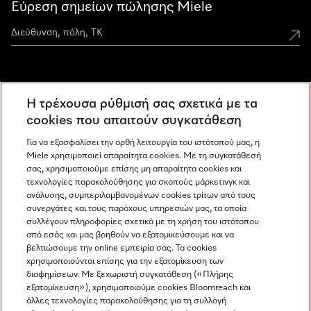
Εύρεση σημείων πώλησης Miele
Miele Experience Centers
Η τρέχουσα ρύθμισή σας σχετικά με τα
Ανακαλύψτε τα Miele Experience Center
cookies που απαιτούν συγκατάθεση
Για να εξασφαλίσει την ορθή λειτουργία του ιστότοπού μας, η
Miele χρησιμοποιεί απαραίτητα cookies. Με τη συγκατάθεσή
Newsletter
σας, χρησιμοποιούμε επίσης μη απαραίτητα cookies και
τεχνολογίες παρακολούθησης για σκοπούς μάρκετινγκ και
ανάλυσης, συμπεριλαμβανομένων cookies τρίτων από τους
συνεργάτες και τους παρόχους υπηρεσιών μας, τα οποία
συλλέγουν πληροφορίες σχετικά με τη χρήση του ιστότοπου
από εσάς και μας βοηθούν να εξατομικεύσουμε και να
βελτιώσουμε την online εμπειρία σας. Τα cookies
χρησιμοποιούνται επίσης για την εξατομίκευση των
διαφημίσεων. Με ξεχωριστή συγκατάθεση («Πλήρης
εξατομίκευση»), χρησιμοποιούμε cookies Bloomreach και
Miele στο Instagram
Miele στο Facebook
Miele στο Youtube
άλλες τεχνολογίες παρακολούθησης για τη συλλογή