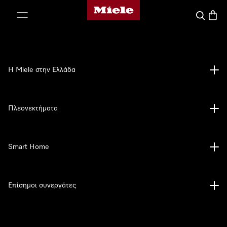
Αρχική σελίδα της Miele
 στο περιεχόμενο
Αναζήτησ
Καλάθ
Η Miele στην Ελλάδα
Πλεονεκτήματα
Smart Home
Επίσημοι συνεργάτες