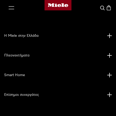
Αρχική σελίδα της Miele
 στο περιεχόμενο
Αναζήτησ
Καλάθ
Η Miele στην Ελλάδα
Πλεονεκτήματα
Smart Home
Επίσημοι συνεργάτες