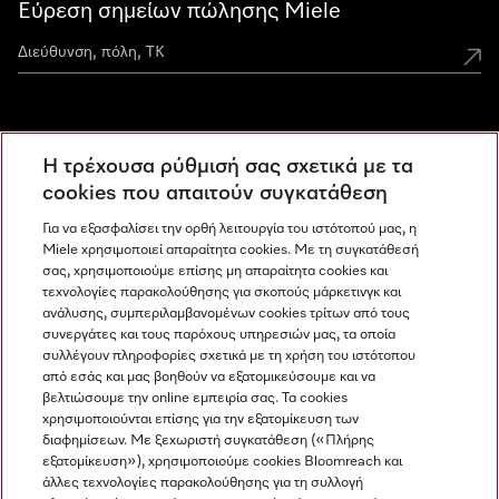
Εύρεση σημείων πώλησης Miele
Miele Experience Centers
Η τρέχουσα ρύθμισή σας σχετικά με τα
Ανακαλύψτε τα Miele Experience Center
cookies που απαιτούν συγκατάθεση
Για να εξασφαλίσει την ορθή λειτουργία του ιστότοπού μας, η
Miele χρησιμοποιεί απαραίτητα cookies. Με τη συγκατάθεσή
Newsletter
σας, χρησιμοποιούμε επίσης μη απαραίτητα cookies και
τεχνολογίες παρακολούθησης για σκοπούς μάρκετινγκ και
ανάλυσης, συμπεριλαμβανομένων cookies τρίτων από τους
συνεργάτες και τους παρόχους υπηρεσιών μας, τα οποία
συλλέγουν πληροφορίες σχετικά με τη χρήση του ιστότοπου
από εσάς και μας βοηθούν να εξατομικεύσουμε και να
βελτιώσουμε την online εμπειρία σας. Τα cookies
χρησιμοποιούνται επίσης για την εξατομίκευση των
διαφημίσεων. Με ξεχωριστή συγκατάθεση («Πλήρης
εξατομίκευση»), χρησιμοποιούμε cookies Bloomreach και
Miele στο Instagram
Miele στο Facebook
Miele στο Youtube
άλλες τεχνολογίες παρακολούθησης για τη συλλογή