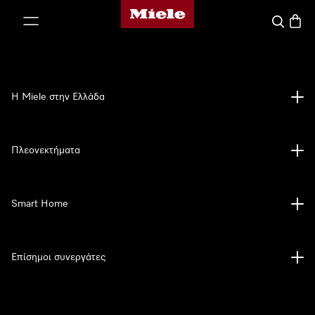
Αρχική σελίδα της Miele
 στο περιεχόμενο
Αναζήτησ
Καλάθ
Η Miele στην Ελλάδα
Πλεονεκτήματα
Smart Home
Επίσημοι συνεργάτες