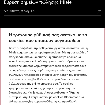
Εύρεση σημείων πώλησης Miele
Miele Experience Centers
Η τρέχουσα ρύθμισή σας σχετικά με τα
Ανακαλύψτε τα Miele Experience Center
cookies που απαιτούν συγκατάθεση
Για να εξασφαλίσει την ορθή λειτουργία του ιστότοπού μας, η
Miele χρησιμοποιεί απαραίτητα cookies. Με τη συγκατάθεσή
Newsletter
σας, χρησιμοποιούμε επίσης μη απαραίτητα cookies και
τεχνολογίες παρακολούθησης για σκοπούς μάρκετινγκ και
ανάλυσης, συμπεριλαμβανομένων cookies τρίτων από τους
συνεργάτες και τους παρόχους υπηρεσιών μας, τα οποία
συλλέγουν πληροφορίες σχετικά με τη χρήση του ιστότοπου
από εσάς και μας βοηθούν να εξατομικεύσουμε και να
βελτιώσουμε την online εμπειρία σας. Τα cookies
χρησιμοποιούνται επίσης για την εξατομίκευση των
διαφημίσεων. Με ξεχωριστή συγκατάθεση («Πλήρης
εξατομίκευση»), χρησιμοποιούμε cookies Bloomreach και
Miele στο Instagram
Miele στο Facebook
Miele στο Youtube
άλλες τεχνολογίες παρακολούθησης για τη συλλογή