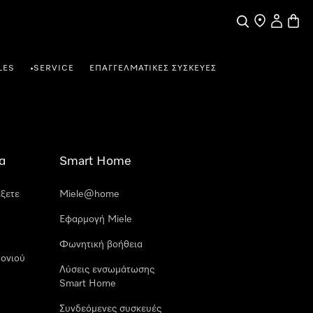
Αναζήτηση
Εύρεση σημε
Ο λογαρι
Καλάθ
LES
SERVICE
ΕΠΑΓΓΕΛΜΑΤΙΚΈΣ ΣΥΣΚΕΥΈΣ
•
α
Smart Home
έξετε
Miele@home
Εφαρμογή Miele
Φωνητική βοήθεια
ονιού
Λύσεις ενσωμάτωσης
Smart Home
Συνδεόμενες συσκευές