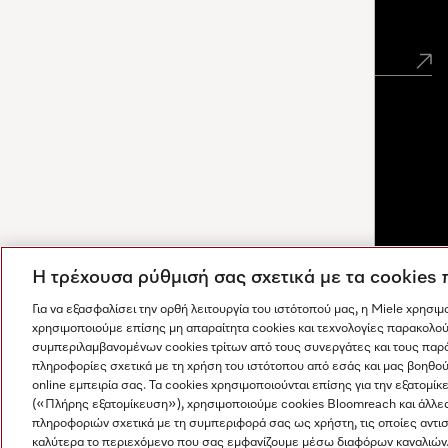
Newsletter
Η τρέχουσα ρύθμισή σας σχετικά με τα cookies
Για να εξασφαλίσει την ορθή λειτουργία του ιστότοπού μας, η Miele χρησι
χρησιμοποιούμε επίσης μη απαραίτητα cookies και τεχνολογίες παρακολού
συμπεριλαμβανομένων cookies τρίτων από τους συνεργάτες και τους παρ
πληροφορίες σχετικά με τη χρήση του ιστότοπου από εσάς και μας βοηθού
online εμπειρία σας. Τα cookies χρησιμοποιούνται επίσης για την εξατο
(«Πλήρης εξατομίκευση»), χρησιμοποιούμε cookies Bloomreach και άλλε
Οι απαντήσεις δημιουργούνται από τεχνητή νοημοσύνη. Ο
πληροφοριών σχετικά με τη συμπεριφορά σας ως χρήστη, τις οποίες αντι
Η εταιρεία μας
Όροι και Προϋποθέσεις
Προστασία δε
βοηθός μας μπορεί να σας βοηθήσει να ανακαλύψετε
καλύτερα το περιεχόμενο που σας εμφανίζουμε μέσω διαφόρων καναλιών