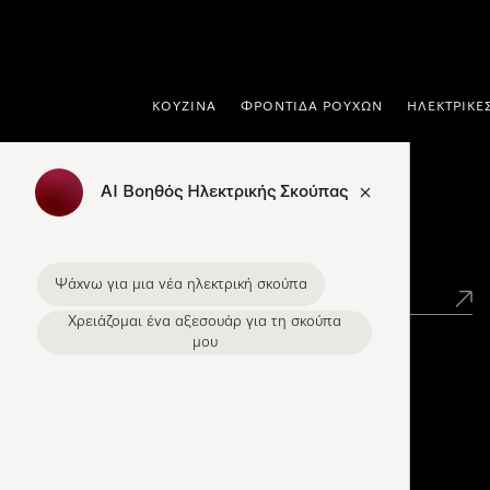
 στο περιεχόμενο
ΚΟΥΖΊΝΑ
ΦΡΟΝΤΊΔΑ ΡΟΎΧΩΝ
ΗΛΕΚΤΡΙΚΈ
AI Βοηθός Ηλεκτρικής Σκούπας
Εύρεση σημείων πώλησης Miele
Ψάχνω για μια νέα ηλεκτρική σκούπα
Χρειάζομαι ένα αξεσουάρ για τη σκούπα
μου
Miele Experience Centers
Ανακαλύψτε τα Miele Experience Center