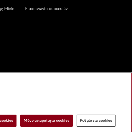
ς Miele
Επικοινωνία συσκευών
cookies
Μόνο απαραίτητα cookies
Ρυθμίσεις cookies
 τις ψηφιακές υπηρεσίες
Φόρμα Υπαναχώρησης