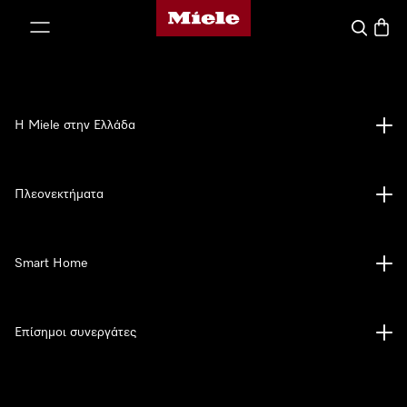
Αρχική σελίδα της Miele
 στο περιεχόμενο
Αναζήτησ
Καλάθ
Η Miele στην Ελλάδα
Πλεονεκτήματα
Smart Home
Επίσημοι συνεργάτες