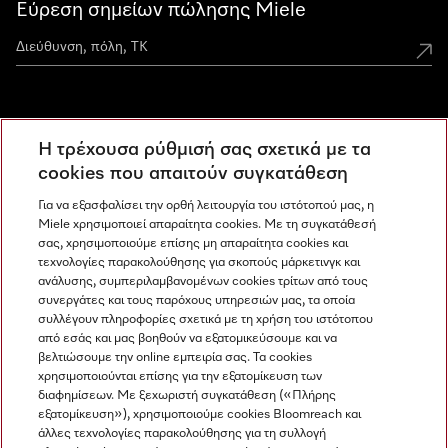
Εύρεση σημείων πώλησης Miele
Miele Experience Centers
Η τρέχουσα ρύθμισή σας σχετικά με τα
Ανακαλύψτε τα Miele Experience Center
cookies που απαιτούν συγκατάθεση
Για να εξασφαλίσει την ορθή λειτουργία του ιστότοπού μας, η
Miele χρησιμοποιεί απαραίτητα cookies. Με τη συγκατάθεσή
Newsletter
σας, χρησιμοποιούμε επίσης μη απαραίτητα cookies και
τεχνολογίες παρακολούθησης για σκοπούς μάρκετινγκ και
ανάλυσης, συμπεριλαμβανομένων cookies τρίτων από τους
συνεργάτες και τους παρόχους υπηρεσιών μας, τα οποία
συλλέγουν πληροφορίες σχετικά με τη χρήση του ιστότοπου
από εσάς και μας βοηθούν να εξατομικεύσουμε και να
βελτιώσουμε την online εμπειρία σας. Τα cookies
χρησιμοποιούνται επίσης για την εξατομίκευση των
διαφημίσεων. Με ξεχωριστή συγκατάθεση («Πλήρης
εξατομίκευση»), χρησιμοποιούμε cookies Bloomreach και
Miele στο Instagram
Miele στο Facebook
Miele στο Youtube
άλλες τεχνολογίες παρακολούθησης για τη συλλογή