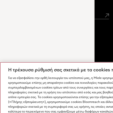
Newsletter
Η τρέχουσα ρύθμισή σας σχετικά με τα cookies
Για να εξασφαλίσει την ορθή λειτουργία του ιστότοπού μας, η Miele χρησι
χρησιμοποιούμε επίσης μη απαραίτητα cookies και τεχνολογίες παρακολού
συμπεριλαμβανομένων cookies τρίτων από τους συνεργάτες και τους παρ
πληροφορίες σχετικά με τη χρήση του ιστότοπου από εσάς και μας βοηθού
online εμπειρία σας. Τα cookies χρησιμοποιούνται επίσης για την εξατο
(«Πλήρης εξατομίκευση»), χρησιμοποιούμε cookies Bloomreach και άλλε
Οι απαντήσεις δημιουργούνται από τεχνητή νοημοσύνη. Ο
πληροφοριών σχετικά με τη συμπεριφορά σας ως χρήστη, τις οποίες αντι
Η εταιρεία μας
Όροι και Προϋποθέσεις
Προστασία δε
βοηθός μας μπορεί να σας βοηθήσει να ανακαλύψετε
καλύτερα το περιεχόμενο που σας εμφανίζουμε μέσω διαφόρων καναλιών