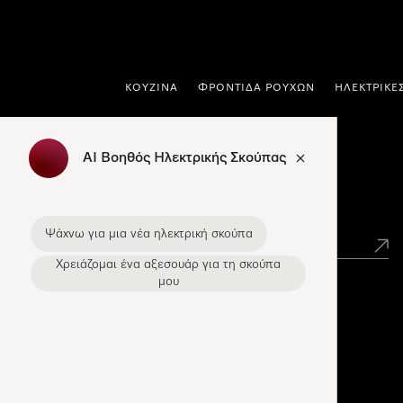
 στο περιεχόμενο
ΚΟΥΖΊΝΑ
ΦΡΟΝΤΊΔΑ ΡΟΎΧΩΝ
ΗΛΕΚΤΡΙΚΈ
AI Βοηθός Ηλεκτρικής Σκούπας
Εύρεση σημείων πώλησης Miele
Ψάχνω για μια νέα ηλεκτρική σκούπα
Χρειάζομαι ένα αξεσουάρ για τη σκούπα
μου
Miele Experience Centers
Ανακαλύψτε τα Miele Experience Center