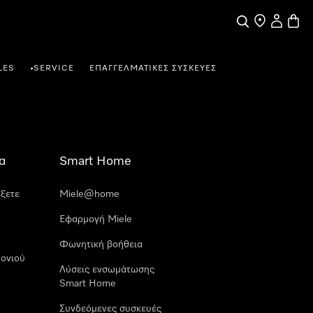
Αναζήτηση
Εύρεση σημε
Ο λογαρι
Καλάθ
LES
SERVICE
ΕΠΑΓΓΕΛΜΑΤΙΚΈΣ ΣΥΣΚΕΥΈΣ
•
α
Smart Home
έξετε
Miele@home
Εφαρμογή Miele
Φωνητική βοήθεια
ονιού
Λύσεις ενσωμάτωσης
Smart Home
Συνδεόμενες συσκευές