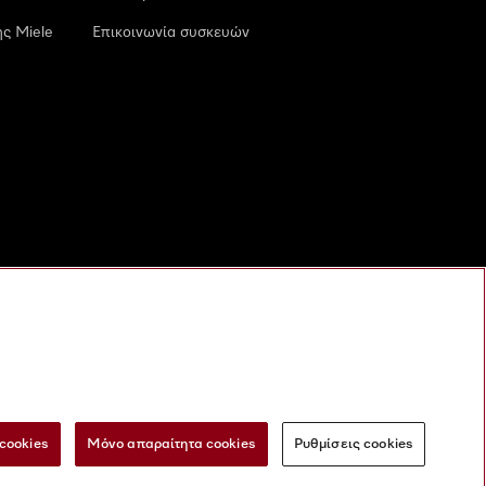
ς Miele
Επικοινωνία συσκευών
cookies
Μόνο απαραίτητα cookies
Ρυθμίσεις cookies
 τις ψηφιακές υπηρεσίες
Φόρμα Υπαναχώρησης