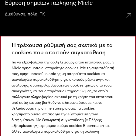
Εύρεση σημείων πώλησης Miele
Miele Experience Centers
Η τρέχουσα ρύθμισή σας σχετικά με τα
Ανακαλύψτε τα Miele Experience Center
cookies που απαιτούν συγκατάθεση
Για να εξασφαλίσει την ορθή λειτουργία του ιστότοπού μας, η
Miele χρησιμοποιεί απαραίτητα cookies. Με τη συγκατάθεσή
Newsletter
σας, χρησιμοποιούμε επίσης μη απαραίτητα cookies και
τεχνολογίες παρακολούθησης για σκοπούς μάρκετινγκ και
ανάλυσης, συμπεριλαμβανομένων cookies τρίτων από τους
συνεργάτες και τους παρόχους υπηρεσιών μας, τα οποία
συλλέγουν πληροφορίες σχετικά με τη χρήση του ιστότοπου
από εσάς και μας βοηθούν να εξατομικεύσουμε και να
βελτιώσουμε την online εμπειρία σας. Τα cookies
χρησιμοποιούνται επίσης για την εξατομίκευση των
διαφημίσεων. Με ξεχωριστή συγκατάθεση («Πλήρης
εξατομίκευση»), χρησιμοποιούμε cookies Bloomreach και
Miele στο Instagram
Miele στο Facebook
Miele στο Youtube
άλλες τεχνολογίες παρακολούθησης για τη συλλογή