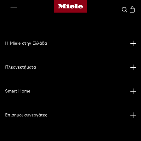
Αρχική σελίδα της Miele
 στο περιεχόμενο
Αναζήτησ
Καλάθ
Η Miele στην Ελλάδα
Πλεονεκτήματα
Smart Home
Επίσημοι συνεργάτες