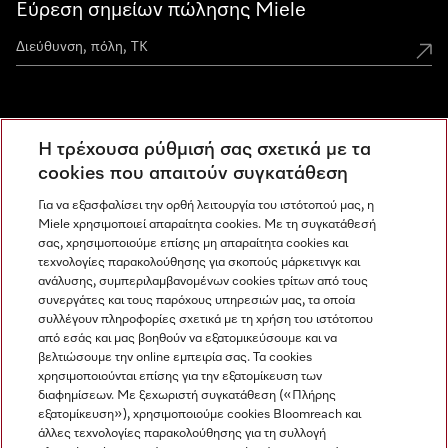
Εύρεση σημείων πώλησης Miele
Miele Experience Centers
Η τρέχουσα ρύθμισή σας σχετικά με τα
Ανακαλύψτε τα Miele Experience Center
cookies που απαιτούν συγκατάθεση
Για να εξασφαλίσει την ορθή λειτουργία του ιστότοπού μας, η
Miele χρησιμοποιεί απαραίτητα cookies. Με τη συγκατάθεσή
Newsletter
σας, χρησιμοποιούμε επίσης μη απαραίτητα cookies και
τεχνολογίες παρακολούθησης για σκοπούς μάρκετινγκ και
ανάλυσης, συμπεριλαμβανομένων cookies τρίτων από τους
συνεργάτες και τους παρόχους υπηρεσιών μας, τα οποία
συλλέγουν πληροφορίες σχετικά με τη χρήση του ιστότοπου
από εσάς και μας βοηθούν να εξατομικεύσουμε και να
βελτιώσουμε την online εμπειρία σας. Τα cookies
χρησιμοποιούνται επίσης για την εξατομίκευση των
διαφημίσεων. Με ξεχωριστή συγκατάθεση («Πλήρης
εξατομίκευση»), χρησιμοποιούμε cookies Bloomreach και
Miele στο Instagram
Miele στο Facebook
Miele στο Youtube
άλλες τεχνολογίες παρακολούθησης για τη συλλογή