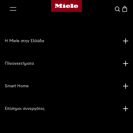
Αρχική σελίδα της Miele
 στο περιεχόμενο
Αναζήτησ
Καλάθ
Η Miele στην Ελλάδα
Πλεονεκτήματα
Smart Home
Επίσημοι συνεργάτες