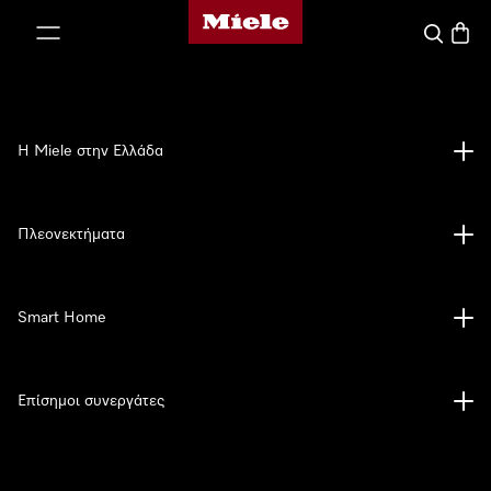
Αρχική σελίδα της Miele
 στο περιεχόμενο
Αναζήτησ
Καλάθ
Η Miele στην Ελλάδα
Πλεονεκτήματα
Smart Home
Επίσημοι συνεργάτες