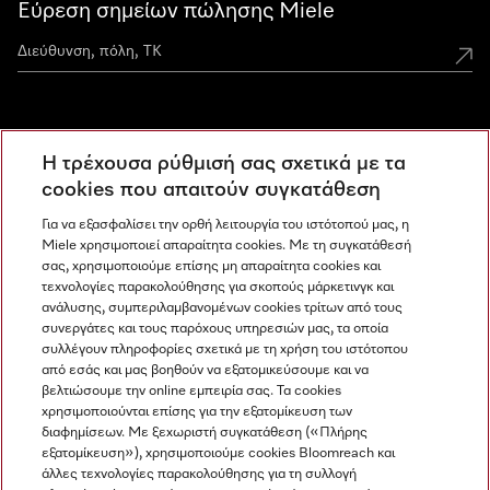
Εύρεση σημείων πώλησης Miele
Miele Experience Centers
Η τρέχουσα ρύθμισή σας σχετικά με τα
Ανακαλύψτε τα Miele Experience Center
cookies που απαιτούν συγκατάθεση
Για να εξασφαλίσει την ορθή λειτουργία του ιστότοπού μας, η
Miele χρησιμοποιεί απαραίτητα cookies. Με τη συγκατάθεσή
Newsletter
σας, χρησιμοποιούμε επίσης μη απαραίτητα cookies και
τεχνολογίες παρακολούθησης για σκοπούς μάρκετινγκ και
ανάλυσης, συμπεριλαμβανομένων cookies τρίτων από τους
συνεργάτες και τους παρόχους υπηρεσιών μας, τα οποία
συλλέγουν πληροφορίες σχετικά με τη χρήση του ιστότοπου
από εσάς και μας βοηθούν να εξατομικεύσουμε και να
βελτιώσουμε την online εμπειρία σας. Τα cookies
χρησιμοποιούνται επίσης για την εξατομίκευση των
διαφημίσεων. Με ξεχωριστή συγκατάθεση («Πλήρης
εξατομίκευση»), χρησιμοποιούμε cookies Bloomreach και
Miele στο Instagram
Miele στο Facebook
Miele στο Youtube
άλλες τεχνολογίες παρακολούθησης για τη συλλογή