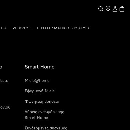
Αναζήτηση
Εύρεση σημε
Ο λογαρι
Καλάθ
LES
SERVICE
ΕΠΑΓΓΕΛΜΑΤΙΚΈΣ ΣΥΣΚΕΥΈΣ
•
α
Smart Home
έξετε
Miele@home
Εφαρμογή Miele
Φωνητική βοήθεια
ονιού
Λύσεις ενσωμάτωσης
Smart Home
Συνδεόμενες συσκευές