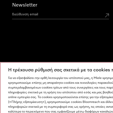
Newsletter
Η τρέχουσα ρύθμισή σας σχετικά με τα cookies
Για να εξασφαλίσει την ορθή λειτουργία του ιστότοπού μας, η Miele χρησι
χρησιμοποιούμε επίσης μη απαραίτητα cookies και τεχνολογίες παρακολού
συμπεριλαμβανομένων cookies τρίτων από τους συνεργάτες και τους παρ
πληροφορίες σχετικά με τη χρήση του ιστότοπου από εσάς και μας βοηθού
online εμπειρία σας. Τα cookies χρησιμοποιούνται επίσης για την εξατο
(«Πλήρης εξατομίκευση»), χρησιμοποιούμε cookies Bloomreach και άλλε
πληροφοριών σχετικά με τη συμπεριφορά σας ως χρήστη, τις οποίες αντι
Η εταιρεία μας
Όροι και Προϋποθέσεις
Προστασία δε
καλύτερα το περιεχόμενο που σας εμφανίζουμε μέσω διαφόρων καναλιών