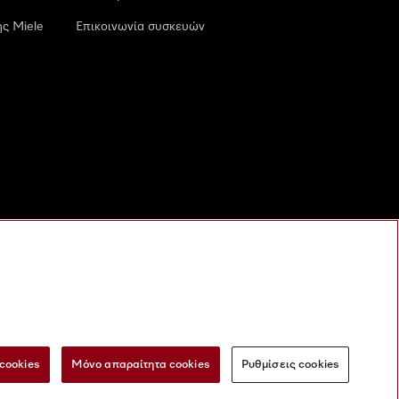
ς Miele
Επικοινωνία συσκευών
cookies
Μόνο απαραίτητα cookies
Ρυθμίσεις cookies
 τις ψηφιακές υπηρεσίες
Φόρμα Υπαναχώρησης