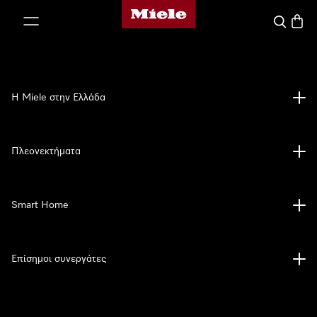
Αρχική σελίδα της Miele
 στο περιεχόμενο
Αναζήτησ
Καλάθ
Η Miele στην Ελλάδα
Πλεονεκτήματα
Smart Home
Επίσημοι συνεργάτες