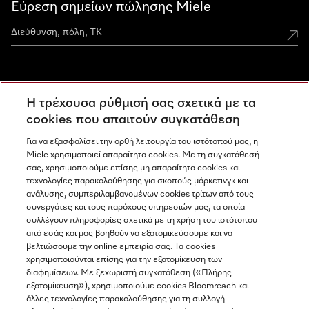
Εύρεση σημείων πώλησης Miele
Miele Experience Centers
Η τρέχουσα ρύθμισή σας σχετικά με τα
Ανακαλύψτε τα Miele Experience Center
cookies που απαιτούν συγκατάθεση
Για να εξασφαλίσει την ορθή λειτουργία του ιστότοπού μας, η
Miele χρησιμοποιεί απαραίτητα cookies. Με τη συγκατάθεσή
Newsletter
σας, χρησιμοποιούμε επίσης μη απαραίτητα cookies και
τεχνολογίες παρακολούθησης για σκοπούς μάρκετινγκ και
ανάλυσης, συμπεριλαμβανομένων cookies τρίτων από τους
συνεργάτες και τους παρόχους υπηρεσιών μας, τα οποία
συλλέγουν πληροφορίες σχετικά με τη χρήση του ιστότοπου
από εσάς και μας βοηθούν να εξατομικεύσουμε και να
βελτιώσουμε την online εμπειρία σας. Τα cookies
χρησιμοποιούνται επίσης για την εξατομίκευση των
διαφημίσεων. Με ξεχωριστή συγκατάθεση («Πλήρης
εξατομίκευση»), χρησιμοποιούμε cookies Bloomreach και
Miele στο Instagram
Miele στο Facebook
Miele στο Youtube
άλλες τεχνολογίες παρακολούθησης για τη συλλογή