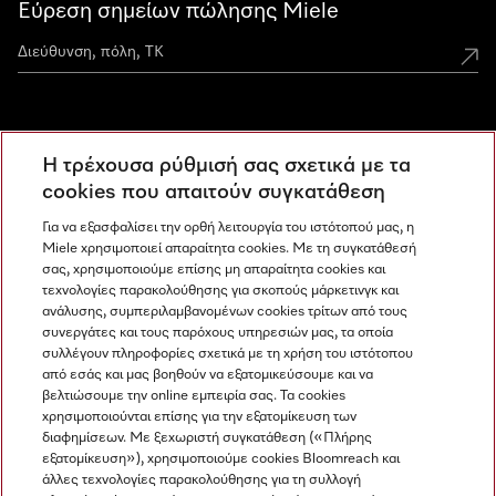
Εύρεση σημείων πώλησης Miele
Miele Experience Centers
Η τρέχουσα ρύθμισή σας σχετικά με τα
Ανακαλύψτε τα Miele Experience Center
cookies που απαιτούν συγκατάθεση
Για να εξασφαλίσει την ορθή λειτουργία του ιστότοπού μας, η
Miele χρησιμοποιεί απαραίτητα cookies. Με τη συγκατάθεσή
Newsletter
σας, χρησιμοποιούμε επίσης μη απαραίτητα cookies και
τεχνολογίες παρακολούθησης για σκοπούς μάρκετινγκ και
ανάλυσης, συμπεριλαμβανομένων cookies τρίτων από τους
συνεργάτες και τους παρόχους υπηρεσιών μας, τα οποία
συλλέγουν πληροφορίες σχετικά με τη χρήση του ιστότοπου
από εσάς και μας βοηθούν να εξατομικεύσουμε και να
βελτιώσουμε την online εμπειρία σας. Τα cookies
χρησιμοποιούνται επίσης για την εξατομίκευση των
διαφημίσεων. Με ξεχωριστή συγκατάθεση («Πλήρης
εξατομίκευση»), χρησιμοποιούμε cookies Bloomreach και
Miele στο Instagram
Miele στο Facebook
Miele στο Youtube
άλλες τεχνολογίες παρακολούθησης για τη συλλογή