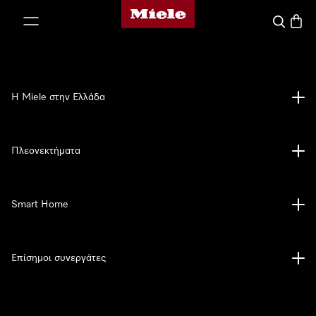
Αρχική σελίδα της Miele
 στο περιεχόμενο
Αναζήτησ
Καλάθ
Η Miele στην Ελλάδα
Πλεονεκτήματα
Smart Home
Επίσημοι συνεργάτες