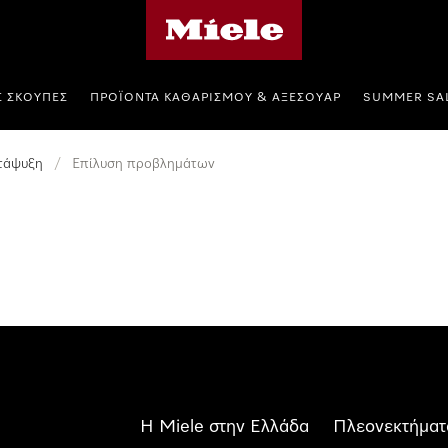
Αρχική σελίδα της Miele
Σ ΣΚΟΎΠΕΣ
ΠΡΟΪΌΝΤΑ ΚΑΘΑΡΙΣΜΟΎ & ΑΞΕΣΟΥΆΡ
SUMMER SA
τάψυξη
/
Επίλυση προβλημάτων
Η Miele στην Ελλάδα
Πλεονεκτήματ