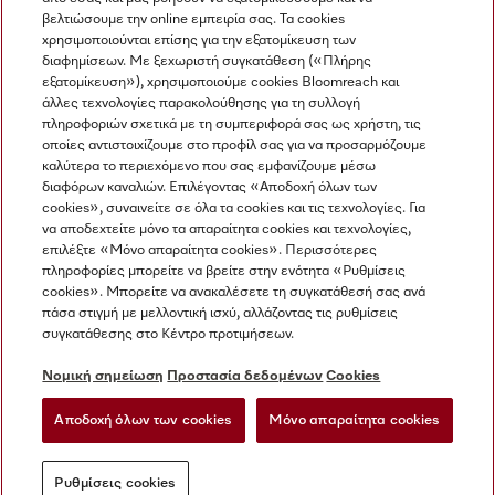
βελτιώσουμε την online εμπειρία σας. Τα cookies
χρησιμοποιούνται επίσης για την εξατομίκευση των
διαφημίσεων. Με ξεχωριστή συγκατάθεση («Πλήρης
εξατομίκευση»), χρησιμοποιούμε cookies Bloomreach και
Miele στο Instagram
Miele στο Facebook
Miele στο Youtube
άλλες τεχνολογίες παρακολούθησης για τη συλλογή
πληροφοριών σχετικά με τη συμπεριφορά σας ως χρήστη, τις
οποίες αντιστοιχίζουμε στο προφίλ σας για να προσαρμόζουμε
καλύτερα το περιεχόμενο που σας εμφανίζουμε μέσω
διαφόρων καναλιών. Επιλέγοντας «Αποδοχή όλων των
cookies», συναινείτε σε όλα τα cookies και τις τεχνολογίες. Για
Η εταιρεία μας
να αποδεχτείτε μόνο τα απαραίτητα cookies και τεχνολογίες,
επιλέξτε «Μόνο απαραίτητα cookies». Περισσότερες
Όροι και Προϋποθέσεις
πληροφορίες μπορείτε να βρείτε στην ενότητα «Ρυθμίσεις
Προστασία δεδομένων
cookies». Μπορείτε να ανακαλέσετε τη συγκατάθεσή σας ανά
Όροι Χρήσης
πάσα στιγμή με μελλοντική ισχύ, αλλάζοντας τις ρυθμίσεις
συγκατάθεσης στο Κέντρο προτιμήσεων.
Δήλωση Προσβασιμότητας
Νόμος για τις ψηφιακές υπηρεσίες
Νομική σημείωση
Προστασία δεδομένων
Cookies
Φόρμα Υπαναχώρησης
Αποδοχή όλων των cookies
Μόνο απαραίτητα cookies
Ρυθμίσεις cookies
Ρυθμίσεις cookies