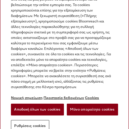
βελτιώσουμε την online εμπειρία σας. Τα cookies
χρησιμοποιούνται επίσης για την εξατομίκευση των
διαφημίσεων. Με ξεχωριστή συγκατάθεση («Πλήρης
εξατομίκευση»), χρησιμοποιούμε cookies Bloomreach και
Miele στο Instagram
Miele στο Facebook
Miele στο Youtube
άλλες τεχνολογίες παρακολούθησης για τη συλλογή
πληροφοριών σχετικά με τη συμπεριφορά σας ως χρήστη, τις
οποίες αντιστοιχίζουμε στο προφίλ σας για να προσαρμόζουμε
καλύτερα το περιεχόμενο που σας εμφανίζουμε μέσω
διαφόρων καναλιών. Επιλέγοντας «Αποδοχή όλων των
cookies», συναινείτε σε όλα τα cookies και τις τεχνολογίες. Για
Η εταιρεία μας
να αποδεχτείτε μόνο τα απαραίτητα cookies και τεχνολογίες,
επιλέξτε «Μόνο απαραίτητα cookies». Περισσότερες
Όροι και Προϋποθέσεις
πληροφορίες μπορείτε να βρείτε στην ενότητα «Ρυθμίσεις
Προστασία δεδομένων
cookies». Μπορείτε να ανακαλέσετε τη συγκατάθεσή σας ανά
Όροι Χρήσης
πάσα στιγμή με μελλοντική ισχύ, αλλάζοντας τις ρυθμίσεις
συγκατάθεσης στο Κέντρο προτιμήσεων.
Δήλωση Προσβασιμότητας
Νόμος για τις ψηφιακές υπηρεσίες
Νομική σημείωση
Προστασία δεδομένων
Cookies
Φόρμα Υπαναχώρησης
Αποδοχή όλων των cookies
Μόνο απαραίτητα cookies
Ρυθμίσεις cookies
Ρυθμίσεις cookies