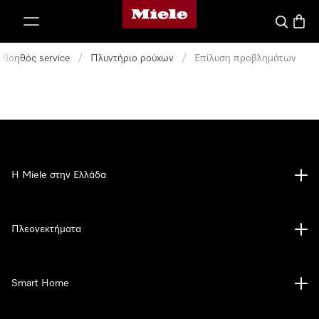
Αρχική σελίδα της Miele
 στο περιεχόμενο
Αναζήτησ
Καλάθ
Βοηθός service
/
Πλυντήριο ρούχων
/
Επίλυση προβλημάτων
Η Miele στην Ελλάδα
Πλεονεκτήματα
Smart Home