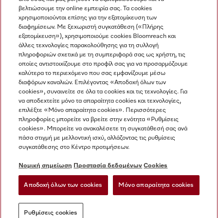
βελτιώσουμε την online εμπειρία σας. Τα cookies
χρησιμοποιούνται επίσης για την εξατομίκευση των
διαφημίσεων. Με ξεχωριστή συγκατάθεση («Πλήρης
εξατομίκευση»), χρησιμοποιούμε cookies Bloomreach και
Miele στο Instagram
Miele στο Facebook
Miele στο Youtube
άλλες τεχνολογίες παρακολούθησης για τη συλλογή
πληροφοριών σχετικά με τη συμπεριφορά σας ως χρήστη, τις
οποίες αντιστοιχίζουμε στο προφίλ σας για να προσαρμόζουμε
καλύτερα το περιεχόμενο που σας εμφανίζουμε μέσω
διαφόρων καναλιών. Επιλέγοντας «Αποδοχή όλων των
cookies», συναινείτε σε όλα τα cookies και τις τεχνολογίες. Για
Η εταιρεία μας
να αποδεχτείτε μόνο τα απαραίτητα cookies και τεχνολογίες,
επιλέξτε «Μόνο απαραίτητα cookies». Περισσότερες
Όροι και Προϋποθέσεις
πληροφορίες μπορείτε να βρείτε στην ενότητα «Ρυθμίσεις
Προστασία δεδομένων
cookies». Μπορείτε να ανακαλέσετε τη συγκατάθεσή σας ανά
Όροι Χρήσης
πάσα στιγμή με μελλοντική ισχύ, αλλάζοντας τις ρυθμίσεις
συγκατάθεσης στο Κέντρο προτιμήσεων.
Δήλωση Προσβασιμότητας
Νόμος για τις ψηφιακές υπηρεσίες
Νομική σημείωση
Προστασία δεδομένων
Cookies
Φόρμα Υπαναχώρησης
Αποδοχή όλων των cookies
Μόνο απαραίτητα cookies
Ρυθμίσεις cookies
Ρυθμίσεις cookies