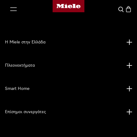
Αρχική σελίδα της Miele
 στο περιεχόμενο
Αναζήτησ
Καλάθ
Η Miele στην Ελλάδα
Πλεονεκτήματα
Smart Home
Επίσημοι συνεργάτες