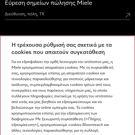
Εύρεση σημείων πώλησης Miele
Miele Experience Centers
Η τρέχουσα ρύθμισή σας σχετικά με τα
Ανακαλύψτε τα Miele Experience Center
cookies που απαιτούν συγκατάθεση
Για να εξασφαλίσει την ορθή λειτουργία του ιστότοπού μας, η
Miele χρησιμοποιεί απαραίτητα cookies. Με τη συγκατάθεσή
Newsletter
σας, χρησιμοποιούμε επίσης μη απαραίτητα cookies και
τεχνολογίες παρακολούθησης για σκοπούς μάρκετινγκ και
ανάλυσης, συμπεριλαμβανομένων cookies τρίτων από τους
συνεργάτες και τους παρόχους υπηρεσιών μας, τα οποία
συλλέγουν πληροφορίες σχετικά με τη χρήση του ιστότοπου
από εσάς και μας βοηθούν να εξατομικεύσουμε και να
βελτιώσουμε την online εμπειρία σας. Τα cookies
χρησιμοποιούνται επίσης για την εξατομίκευση των
διαφημίσεων. Με ξεχωριστή συγκατάθεση («Πλήρης
εξατομίκευση»), χρησιμοποιούμε cookies Bloomreach και
Miele στο Instagram
Miele στο Facebook
Miele στο Youtube
άλλες τεχνολογίες παρακολούθησης για τη συλλογή