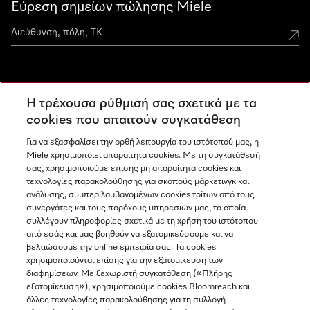
Εύρεση σημείων πώλησης Miele
Miele Experience Centers
Η τρέχουσα ρύθμισή σας σχετικά με τα
Ανακαλύψτε τα Miele Experience Center
cookies που απαιτούν συγκατάθεση
Για να εξασφαλίσει την ορθή λειτουργία του ιστότοπού μας, η
Miele χρησιμοποιεί απαραίτητα cookies. Με τη συγκατάθεσή
Newsletter
σας, χρησιμοποιούμε επίσης μη απαραίτητα cookies και
τεχνολογίες παρακολούθησης για σκοπούς μάρκετινγκ και
ανάλυσης, συμπεριλαμβανομένων cookies τρίτων από τους
συνεργάτες και τους παρόχους υπηρεσιών μας, τα οποία
συλλέγουν πληροφορίες σχετικά με τη χρήση του ιστότοπου
από εσάς και μας βοηθούν να εξατομικεύσουμε και να
βελτιώσουμε την online εμπειρία σας. Τα cookies
χρησιμοποιούνται επίσης για την εξατομίκευση των
διαφημίσεων. Με ξεχωριστή συγκατάθεση («Πλήρης
εξατομίκευση»), χρησιμοποιούμε cookies Bloomreach και
Miele στο Instagram
Miele στο Facebook
Miele στο Youtube
άλλες τεχνολογίες παρακολούθησης για τη συλλογή