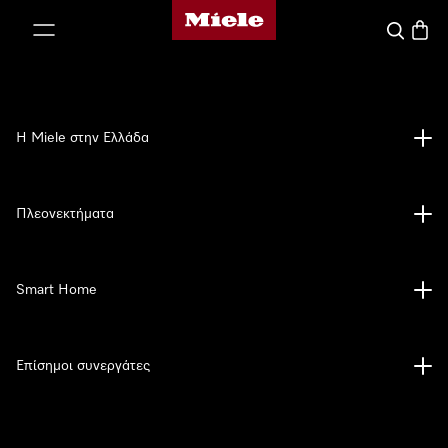
Αρχική σελίδα της Miele
 στο περιεχόμενο
Αναζήτησ
Καλάθ
Η Miele στην Ελλάδα
Πλεονεκτήματα
Smart Home
Επίσημοι συνεργάτες