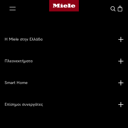
Αρχική σελίδα της Miele
 στο περιεχόμενο
Αναζήτησ
Καλάθ
Η Miele στην Ελλάδα
Πλεονεκτήματα
Smart Home
Επίσημοι συνεργάτες