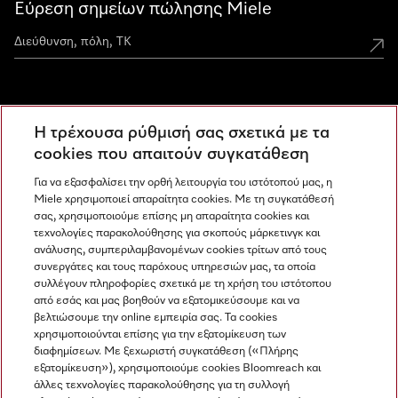
Εύρεση σημείων πώλησης Miele
Miele Experience Centers
Η τρέχουσα ρύθμισή σας σχετικά με τα
Ανακαλύψτε τα Miele Experience Center
cookies που απαιτούν συγκατάθεση
Για να εξασφαλίσει την ορθή λειτουργία του ιστότοπού μας, η
Miele χρησιμοποιεί απαραίτητα cookies. Με τη συγκατάθεσή
Newsletter
σας, χρησιμοποιούμε επίσης μη απαραίτητα cookies και
τεχνολογίες παρακολούθησης για σκοπούς μάρκετινγκ και
ανάλυσης, συμπεριλαμβανομένων cookies τρίτων από τους
συνεργάτες και τους παρόχους υπηρεσιών μας, τα οποία
συλλέγουν πληροφορίες σχετικά με τη χρήση του ιστότοπου
από εσάς και μας βοηθούν να εξατομικεύσουμε και να
βελτιώσουμε την online εμπειρία σας. Τα cookies
χρησιμοποιούνται επίσης για την εξατομίκευση των
διαφημίσεων. Με ξεχωριστή συγκατάθεση («Πλήρης
εξατομίκευση»), χρησιμοποιούμε cookies Bloomreach και
Miele στο Instagram
Miele στο Facebook
Miele στο Youtube
άλλες τεχνολογίες παρακολούθησης για τη συλλογή