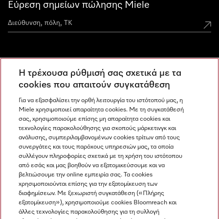
Εύρεση σημείων πώλησης Miele
Miele Experience Centers
Η τρέχουσα ρύθμισή σας σχετικά με τα
Ανακαλύψτε τα Miele Experience Center
cookies που απαιτούν συγκατάθεση
Για να εξασφαλίσει την ορθή λειτουργία του ιστότοπού μας, η
Miele χρησιμοποιεί απαραίτητα cookies. Με τη συγκατάθεσή
Newsletter
σας, χρησιμοποιούμε επίσης μη απαραίτητα cookies και
τεχνολογίες παρακολούθησης για σκοπούς μάρκετινγκ και
ανάλυσης, συμπεριλαμβανομένων cookies τρίτων από τους
συνεργάτες και τους παρόχους υπηρεσιών μας, τα οποία
συλλέγουν πληροφορίες σχετικά με τη χρήση του ιστότοπου
από εσάς και μας βοηθούν να εξατομικεύσουμε και να
βελτιώσουμε την online εμπειρία σας. Τα cookies
χρησιμοποιούνται επίσης για την εξατομίκευση των
διαφημίσεων. Με ξεχωριστή συγκατάθεση («Πλήρης
εξατομίκευση»), χρησιμοποιούμε cookies Bloomreach και
Miele στο Instagram
Miele στο Facebook
Miele στο Youtube
άλλες τεχνολογίες παρακολούθησης για τη συλλογή