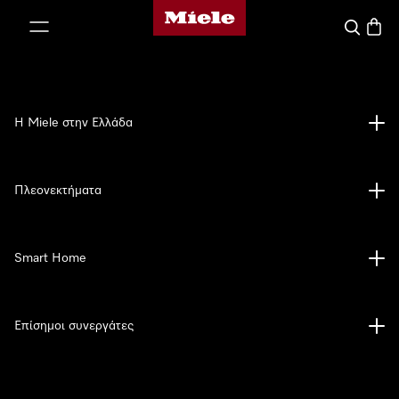
Αρχική σελίδα της Miele
 στο περιεχόμενο
Αναζήτησ
Καλάθ
Η Miele στην Ελλάδα
Πλεονεκτήματα
Smart Home
Επίσημοι συνεργάτες