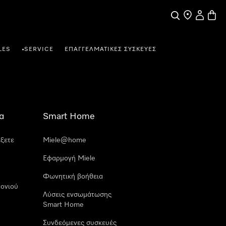
Αναζήτηση
Εύρεση σημε
Ο λογαρι
Καλάθ
LES
SERVICE
ΕΠΑΓΓΕΛΜΑΤΙΚΈΣ ΣΥΣΚΕΥΈΣ
•
α
Smart Home
έξετε
Miele@home
Εφαρμογή Miele
Φωνητική βοήθεια
ονιού
Λύσεις ενσωμάτωσης
Smart Home
Συνδεόμενες συσκευές