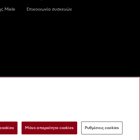
ς Miele
Επικοινωνία συσκευών
cookies
Μόνο απαραίτητα cookies
Ρυθμίσεις cookies
 τις ψηφιακές υπηρεσίες
Φόρμα Υπαναχώρησης