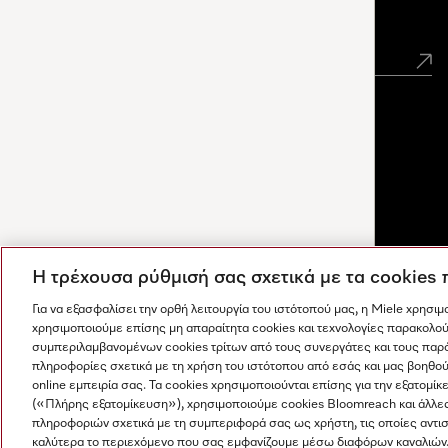
Newsletter
Η τρέχουσα ρύθμισή σας σχετικά με τα cookies
Για να εξασφαλίσει την ορθή λειτουργία του ιστότοπού μας, η Miele χρησι
χρησιμοποιούμε επίσης μη απαραίτητα cookies και τεχνολογίες παρακολού
συμπεριλαμβανομένων cookies τρίτων από τους συνεργάτες και τους παρ
πληροφορίες σχετικά με τη χρήση του ιστότοπου από εσάς και μας βοηθού
online εμπειρία σας. Τα cookies χρησιμοποιούνται επίσης για την εξατο
(«Πλήρης εξατομίκευση»), χρησιμοποιούμε cookies Bloomreach και άλλε
Οι απαντήσεις δημιουργούνται από τεχνητή νοημοσύνη. Ο
πληροφοριών σχετικά με τη συμπεριφορά σας ως χρήστη, τις οποίες αντι
Η εταιρεία μας
Όροι και Προϋποθέσεις
Προστασία δε
βοηθός μας μπορεί να σας βοηθήσει να ανακαλύψετε
καλύτερα το περιεχόμενο που σας εμφανίζουμε μέσω διαφόρων καναλιών