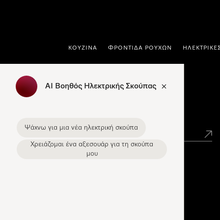
 στο περιεχόμενο
ΚΟΥΖΊΝΑ
ΦΡΟΝΤΊΔΑ ΡΟΎΧΩΝ
ΗΛΕΚΤΡΙΚΈ
AI Βοηθός Ηλεκτρικής Σκούπας
Εύρεση σημείων πώλησης Miele
Ψάχνω για μια νέα ηλεκτρική σκούπα
Χρειάζομαι ένα αξεσουάρ για τη σκούπα
μου
Miele Experience Centers
Ανακαλύψτε τα Miele Experience Center