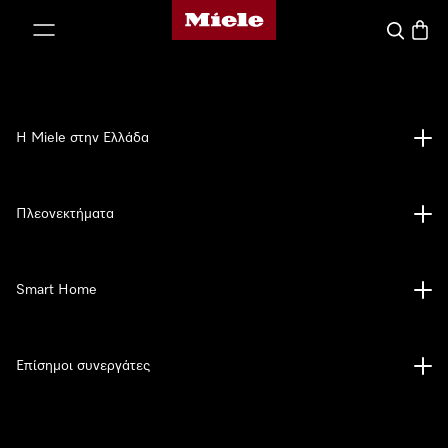
Αρχική σελίδα της Miele
 στο περιεχόμενο
Αναζήτησ
Καλάθ
Η Miele στην Ελλάδα
Πλεονεκτήματα
Smart Home
Επίσημοι συνεργάτες