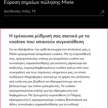
Εύρεση σημείων πώλησης Miele
Miele Experience Centers
Η τρέχουσα ρύθμισή σας σχετικά με τα
Ανακαλύψτε τα Miele Experience Center
cookies που απαιτούν συγκατάθεση
Για να εξασφαλίσει την ορθή λειτουργία του ιστότοπού μας, η
Miele χρησιμοποιεί απαραίτητα cookies. Με τη συγκατάθεσή
Newsletter
σας, χρησιμοποιούμε επίσης μη απαραίτητα cookies και
τεχνολογίες παρακολούθησης για σκοπούς μάρκετινγκ και
ανάλυσης, συμπεριλαμβανομένων cookies τρίτων από τους
συνεργάτες και τους παρόχους υπηρεσιών μας, τα οποία
συλλέγουν πληροφορίες σχετικά με τη χρήση του ιστότοπου
από εσάς και μας βοηθούν να εξατομικεύσουμε και να
βελτιώσουμε την online εμπειρία σας. Τα cookies
χρησιμοποιούνται επίσης για την εξατομίκευση των
διαφημίσεων. Με ξεχωριστή συγκατάθεση («Πλήρης
εξατομίκευση»), χρησιμοποιούμε cookies Bloomreach και
Miele στο Instagram
Miele στο Facebook
Miele στο Youtube
άλλες τεχνολογίες παρακολούθησης για τη συλλογή