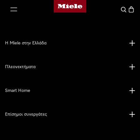
Αρχική σελίδα της Miele
 στο περιεχόμενο
Αναζήτησ
Καλάθ
Η Miele στην Ελλάδα
Πλεονεκτήματα
Smart Home
Επίσημοι συνεργάτες