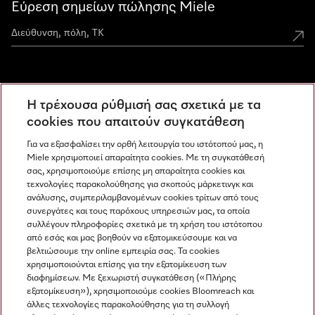
Εύρεση σημείων πώλησης Miele
Miele Experience Centers
Η τρέχουσα ρύθμισή σας σχετικά με τα
Ανακαλύψτε τα Miele Experience Center
cookies που απαιτούν συγκατάθεση
Για να εξασφαλίσει την ορθή λειτουργία του ιστότοπού μας, η
Miele χρησιμοποιεί απαραίτητα cookies. Με τη συγκατάθεσή
Newsletter
σας, χρησιμοποιούμε επίσης μη απαραίτητα cookies και
τεχνολογίες παρακολούθησης για σκοπούς μάρκετινγκ και
ανάλυσης, συμπεριλαμβανομένων cookies τρίτων από τους
συνεργάτες και τους παρόχους υπηρεσιών μας, τα οποία
συλλέγουν πληροφορίες σχετικά με τη χρήση του ιστότοπου
από εσάς και μας βοηθούν να εξατομικεύσουμε και να
βελτιώσουμε την online εμπειρία σας. Τα cookies
χρησιμοποιούνται επίσης για την εξατομίκευση των
διαφημίσεων. Με ξεχωριστή συγκατάθεση («Πλήρης
εξατομίκευση»), χρησιμοποιούμε cookies Bloomreach και
Miele στο Instagram
Miele στο Facebook
Miele στο Youtube
άλλες τεχνολογίες παρακολούθησης για τη συλλογή