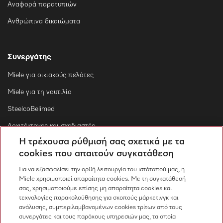
Αναφορά παρατυπιών
Ανθρώπινα δικαιώματα
Συνεργάτης
Miele για οικιακούς πελάτες
Miele για τη ναυτιλία
SteelcoBelimed
Αρχιτέκτονες και σχεδιαστές
Η τρέχουσα ρύθμισή σας σχετικά με τα
Για εμπορικούς συνεργάτες
cookies που απαιτούν συγκατάθεση
Προμηθευτές
Για να εξασφαλίσει την ορθή λειτουργία του ιστότοπού μας, η
Miele χρησιμοποιεί απαραίτητα cookies. Με τη συγκατάθεσή
σας, χρησιμοποιούμε επίσης μη απαραίτητα cookies και
Επικοινωνία
τεχνολογίες παρακολούθησης για σκοπούς μάρκετινγκ και
ανάλυσης, συμπεριλαμβανομένων cookies τρίτων από τους
Επισκόπηση επικοινωνίας
συνεργάτες και τους παρόχους υπηρεσιών μας, τα οποία