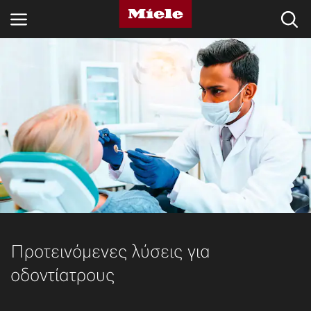
ΚΛΆΔΟΙ
KNOWLEDGE HUB
ΠΡΟΪΌΝΤΑ
SHOP
SERVICE ΚΑΙ ΥΠΟΣΤΉΡΙΞΗ
ΟΙΚΙΑΚΟΊ ΠΕΛΆΤΕΣ
Προτεινόμενες λύσεις για
οδοντίατρους
Αναζήτηση