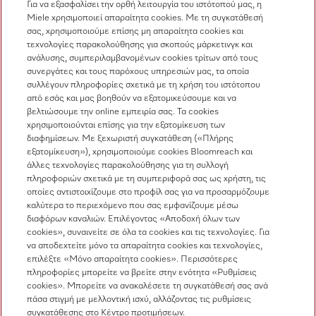
Για να εξασφαλίσει την ορθή λειτουργία του ιστότοπού μας, η
Miele χρησιμοποιεί απαραίτητα cookies. Με τη συγκατάθεσή
σας, χρησιμοποιούμε επίσης μη απαραίτητα cookies και
Επικοινωνία
τεχνολογίες παρακολούθησης για σκοπούς μάρκετινγκ και
ανάλυσης, συμπεριλαμβανομένων cookies τρίτων από τους
Επισκόπηση επικοινωνίας
συνεργάτες και τους παρόχους υπηρεσιών μας, τα οποία
συλλέγουν πληροφορίες σχετικά με τη χρήση του ιστότοπου
Πωλήσεις
από εσάς και μας βοηθούν να εξατομικεύσουμε και να
210 6794444
βελτιώσουμε την online εμπειρία σας. Τα cookies
χρησιμοποιούνται επίσης για την εξατομίκευση των
Εξυπηρέτηση πελατών
διαφημίσεων. Με ξεχωριστή συγκατάθεση («Πλήρης
210 6794444
εξατομίκευση»), χρησιμοποιούμε cookies Bloomreach και
άλλες τεχνολογίες παρακολούθησης για τη συλλογή
πληροφοριών σχετικά με τη συμπεριφορά σας ως χρήστη, τις
οποίες αντιστοιχίζουμε στο προφίλ σας για να προσαρμόζουμε
καλύτερα το περιεχόμενο που σας εμφανίζουμε μέσω
διαφόρων καναλιών. Επιλέγοντας «Αποδοχή όλων των
cookies», συναινείτε σε όλα τα cookies και τις τεχνολογίες. Για
να αποδεχτείτε μόνο τα απαραίτητα cookies και τεχνολογίες,
Ακολουθήστε τη Miele Professional
επιλέξτε «Μόνο απαραίτητα cookies». Περισσότερες
πληροφορίες μπορείτε να βρείτε στην ενότητα «Ρυθμίσεις
cookies». Μπορείτε να ανακαλέσετε τη συγκατάθεσή σας ανά
πάσα στιγμή με μελλοντική ισχύ, αλλάζοντας τις ρυθμίσεις
συγκατάθεσης στο Κέντρο προτιμήσεων.