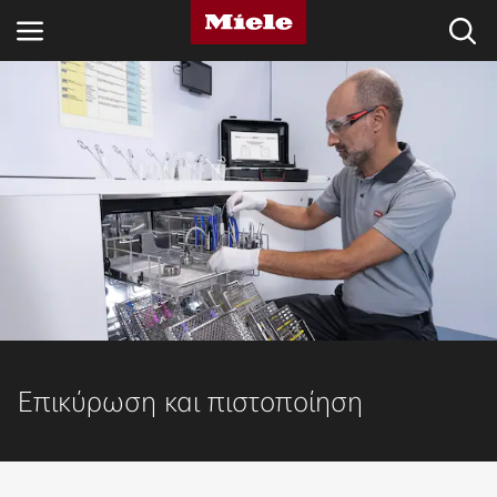
ΚΛΆΔΟΙ
KNOWLEDGE HUB
ΠΡΟΪΌΝΤΑ
SHOP
SERVICE ΚΑΙ ΥΠΟΣΤΉΡΙΞΗ
ΟΙΚΙΑΚΟΊ ΠΕΛΆΤΕΣ
Επικύρωση και πιστοποίηση
Αναζήτηση