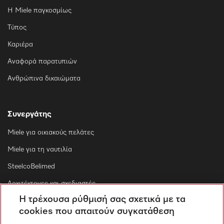
Η Miele παγκοσμίως
Τύπος
Καριέρα
Αναφορά παρατυπιών
Ανθρώπινα δικαιώματα
Συνεργάτης
Miele για οικιακούς πελάτες
Miele για τη ναυτιλία
SteelcoBelimed
Αρχιτέκτονες και σχεδιαστές
Η τρέχουσα ρύθμισή σας σχετικά με τα
Για εμπορικούς συνεργάτες
cookies που απαιτούν συγκατάθεση
Προμηθευτές