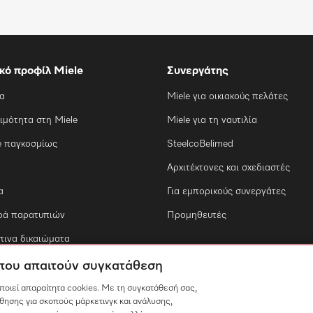
ικό προφίλ Miele
Συνεργάτης
ία
Miele για οικιακούς πελάτες
ιμότητα στη Miele
Miele για τη ναυτιλία
e παγκοσμίως
SteelcoBelimed
Αρχιτέκτονες και σχεδιαστές
α
Για εμπορικούς συνεργάτες
ρά παρατυπιών
Προμηθευτές
ινα δικαιώματα
 που απαιτούν συγκατάθεση
οποιεί απαραίτητα cookies. Με τη συγκατάθεσή σας,
θησης για σκοπούς μάρκετινγκ και ανάλυσης,