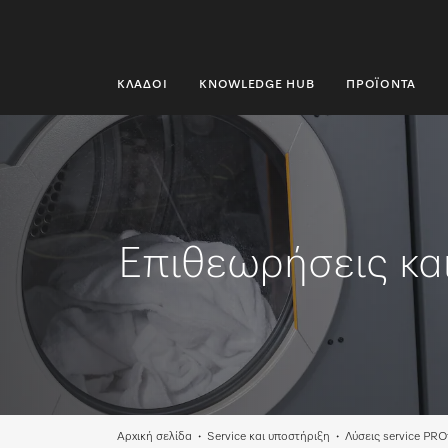
ΚΛΆΔΟΙ
KNOWLEDGE HUB
ΠΡΟΪΌΝΤΑ
ΚΛΆΔΟΙ
KNOWLEDGE HUB
ΠΡΟΪΌΝΤΑ
Επιθεωρήσεις κα
SHOP
SERVICE ΚΑΙ ΥΠΟΣΤΉΡΙΞΗ
ΟΙΚΙΑΚΟΊ ΠΕΛΆΤΕΣ
Αναζήτηση
Αρχική σελίδα
Service και υποστήριξη
Λύσεις service PRO