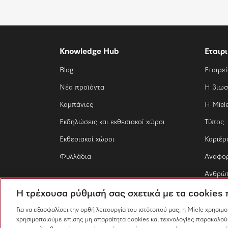
Knowledge Hub
Εταιρ
Blog
Εταιρε
Νέα προϊόντα
Η βιωσ
Καμπάνιες
Η Miel
Εκδηλώσεις και εκθεσιακοί χώροι
Τύπος
Εκθεσιακοί χώροι
Καριέρ
Φυλλάδια
Αναφο
Ανθρώπ
Η τρέχουσα ρύθμισή σας σχετικά με τα cookies
Για να εξασφαλίσει την ορθή λειτουργία του ιστότοπού μας, η Miele χρησιμ
χρησιμοποιούμε επίσης μη απαραίτητα cookies και τεχνολογίες παρακολού