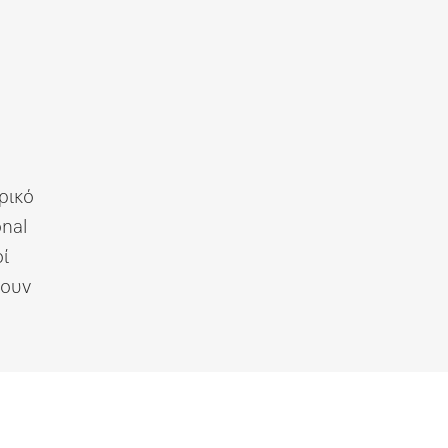
ρικό
nal
ί
σουν