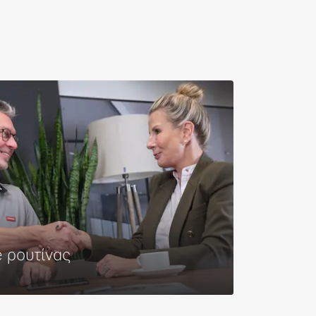
e ρουτίνας
τερα