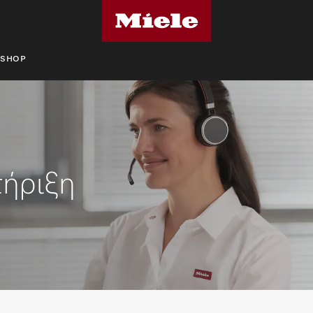
SHOP
τήριξη