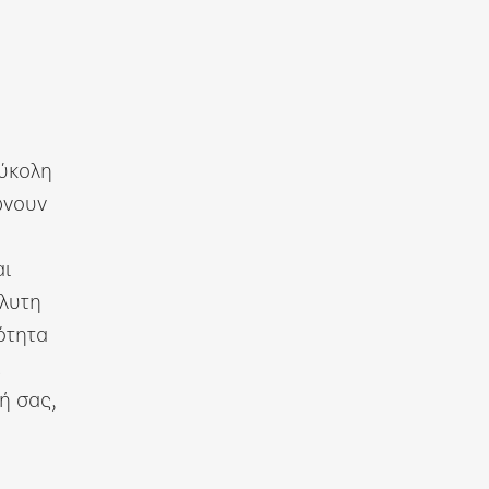
εύκολη
ώνουν
αι
λυτη
ότητα
.
ή σας,