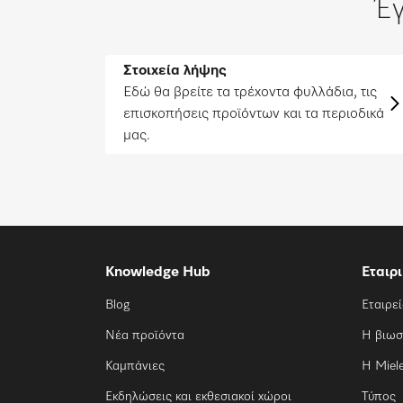
Έγ
Στοιχεία λήψης
Εδώ θα βρείτε τα τρέχοντα φυλλάδια, τις
επισκοπήσεις προϊόντων και τα περιοδικά
μας.
Knowledge Hub
Εταιρ
Blog
Εταιρε
Νέα προϊόντα
Η βιωσ
Καμπάνιες
Η Miel
Εκδηλώσεις και εκθεσιακοί χώροι
Τύπος