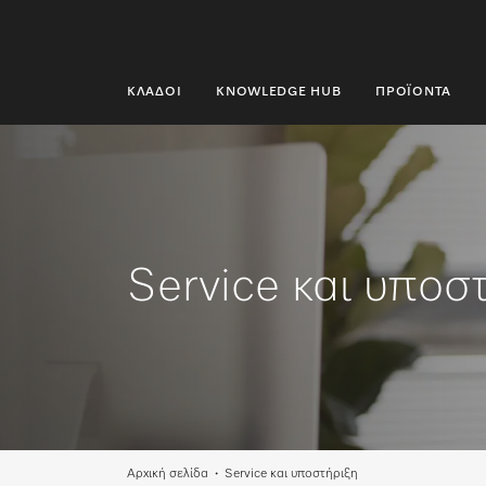
ΚΛΆΔΟΙ
KNOWLEDGE HUB
ΠΡΟΪΌΝΤΑ
ΚΛΆΔΟΙ
KNOWLEDGE HUB
ΠΡΟΪΌΝΤΑ
Service και υποσ
SHOP
SERVICE ΚΑΙ ΥΠΟΣΤΉΡΙΞΗ
ΟΙΚΙΑΚΟΊ ΠΕΛΆΤΕΣ
Αναζήτηση
Αρχική σελίδα
Service και υποστήριξη