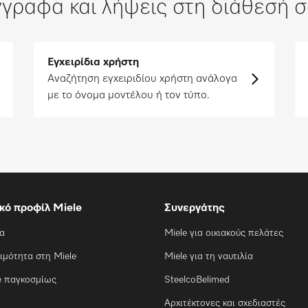
γραφα και λήψεις στη διάθεσή 
Εγχειρίδια χρήστη
Αναζήτηση εγχειριδίου χρήστη ανάλογα
με το όνομα μοντέλου ή τον τύπο.
ικό προφίλ Miele
Συνεργάτης
ία
Miele για οικιακούς πελάτες
ιμότητα στη Miele
Miele για τη ναυτιλία
e παγκοσμίως
SteelcoBelimed
Αρχιτέκτονες και σχεδιαστές