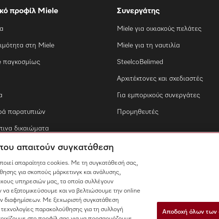
ικό προφίλ Miele
Συνεργάτης
ία
Miele για οικιακούς πελάτες
ιμότητα στη Miele
Miele για τη ναυτιλία
e παγκοσμίως
SteelcoBelimed
Αρχιτέκτονες και σχεδιαστές
α
Για εμπορικούς συνεργάτες
ρά παρατυπιών
Προμηθευτές
ινα δικαιώματα
 που απαιτούν συγκατάθεση
οποιεί απαραίτητα cookies. Με τη συγκατάθεσή σας,
θησης για σκοπούς μάρκετινγκ και ανάλυσης,
χους υπηρεσιών μας, τα οποία συλλέγουν
 να εξατομικεύσουμε και να βελτιώσουμε την online
των διαφημίσεων. Με ξεχωριστή συγκατάθεση
 τεχνολογίες παρακολούθησης για τη συλλογή
Αποδοχή όλων των 
τοιχίζουμε στο προφίλ σας για να προσαρμόζουμε