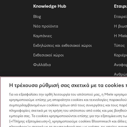
Knowledge Hub
Εταιρ
Blog
Εταιρε
Νέα προϊόντα
Η βιωσ
Καμπάνιες
Η Miel
Εκδηλώσεις και εκθεσιακοί χώροι
Τύπος
Εκθεσιακοί χώροι
Καριέρ
Φυλλάδια
Αναφο
Ανθρώπ
Η τρέχουσα ρύθμισή σας σχετικά με τα cookies
Για να εξασφαλίσει την ορθή λειτουργία του ιστότοπού μας, η Miele χρησιμ
χρησιμοποιούμε επίσης μη απαραίτητα cookies και τεχνολογίες παρακολού
συμπεριλαμβανομένων cookies τρίτων από τους συνεργάτες και τους παρό
πληροφορίες σχετικά με τη χρήση του ιστότοπου από εσάς και μας βοηθούν
εμπειρία σας. Τα cookies χρησιμοποιούνται επίσης για την εξατομίκευση 
(«Πλήρης εξατομίκευση»), χρησιμοποιούμε cookies Bloomreach και άλλες
πληροφοριών σχετικά με τη συμπεριφορά σας ως χρήστη, τις οποίες αντισ