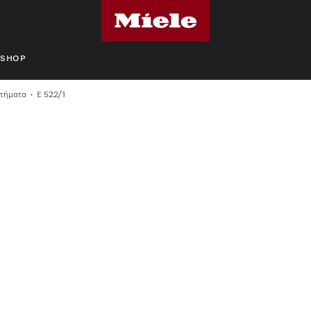
SHOP
τήματα
E 522/1