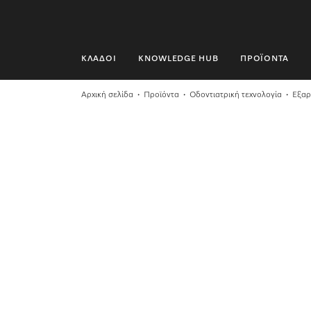
ΚΛΆΔΟΙ
KNOWLEDGE HUB
ΠΡΟΪΌΝΤΑ
ΚΛΆΔΟΙ
Αρχική σελίδα
Προϊόντα
Οδοντιατρική τεχνολογία
Εξαρ
KNOWLEDGE HUB
ΠΡΟΪΌΝΤΑ
SHOP
SERVICE ΚΑΙ ΥΠΟΣΤΉΡΙΞΗ
ΟΙΚΙΑΚΟΊ ΠΕΛΆΤΕΣ
Αναζήτηση