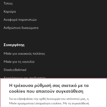
Τύπος
Καριέρα
Αναφορά παρατυπιών
Ανθρώπινα δικαιώματα
Συνεργάτης
Miele για οικιακούς πελάτες
Miele για τη ναυτιλία
SteelcoBelimed
Αρχιτέκτονες και σχεδιαστές
Η τρέχουσα ρύθμισή σας σχετικά με τα
Για εμπορικούς συνεργάτες
cookies που απαιτούν συγκατάθεση
Προμηθευτές
Για να εξασφαλίσει την ορθή λειτουργία του ιστότοπού μας, η
Miele χρησιμοποιεί απαραίτητα cookies. Με τη συγκατάθεσή