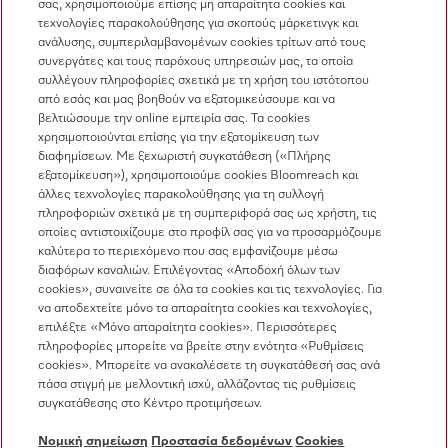
σας, χρησιμοποιούμε επίσης μη απαραίτητα cookies και
Επικοινωνία
τεχνολογίες παρακολούθησης για σκοπούς μάρκετινγκ και
ανάλυσης, συμπεριλαμβανομένων cookies τρίτων από τους
Επισκόπηση επικοινωνίας
συνεργάτες και τους παρόχους υπηρεσιών μας, τα οποία
συλλέγουν πληροφορίες σχετικά με τη χρήση του ιστότοπου
Πωλήσεις
από εσάς και μας βοηθούν να εξατομικεύσουμε και να
210 6794444
βελτιώσουμε την online εμπειρία σας. Τα cookies
χρησιμοποιούνται επίσης για την εξατομίκευση των
Εξυπηρέτηση πελατών
διαφημίσεων. Με ξεχωριστή συγκατάθεση («Πλήρης
210 6794444
εξατομίκευση»), χρησιμοποιούμε cookies Bloomreach και
άλλες τεχνολογίες παρακολούθησης για τη συλλογή
πληροφοριών σχετικά με τη συμπεριφορά σας ως χρήστη, τις
οποίες αντιστοιχίζουμε στο προφίλ σας για να προσαρμόζουμε
καλύτερα το περιεχόμενο που σας εμφανίζουμε μέσω
διαφόρων καναλιών. Επιλέγοντας «Αποδοχή όλων των
cookies», συναινείτε σε όλα τα cookies και τις τεχνολογίες. Για
να αποδεχτείτε μόνο τα απαραίτητα cookies και τεχνολογίες,
Ακολουθήστε τη Miele Professional
επιλέξτε «Μόνο απαραίτητα cookies». Περισσότερες
πληροφορίες μπορείτε να βρείτε στην ενότητα «Ρυθμίσεις
cookies». Μπορείτε να ανακαλέσετε τη συγκατάθεσή σας ανά
πάσα στιγμή με μελλοντική ισχύ, αλλάζοντας τις ρυθμίσεις
συγκατάθεσης στο Κέντρο προτιμήσεων.
Προστασία δεδομένων
Νομική σημείωση
Προστασία δεδομένων
Cookies